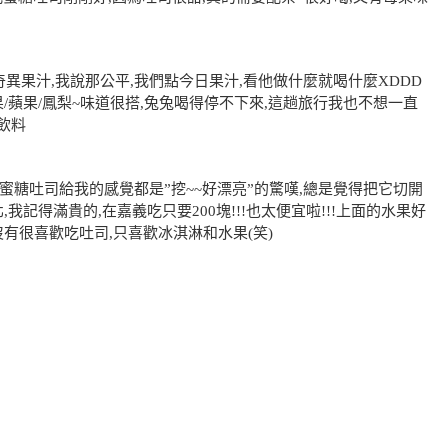
異果汁,我說那公平,我們點今日果汁,看他做什麼就喝什麼XDDD
/蘋果/鳳梨~味道很搭,兔兔喝得停不下來,這趟旅行我也不想一直
飲料
蜜糖吐司給我的感覺都是”挖~~好漂亮”的驚嘆,總是覺得把它切開
記得滿貴的,在嘉義吃只要200塊!!!也太便宜啦!!!上面的水果好
沒有很喜歡吃吐司,只喜歡冰淇淋和水果(笑)