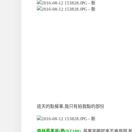
這天的點餐單,我只有拍我點的部份
森林苺果茶(熱/NT100)
苺果茶喝起來不會很甜,配