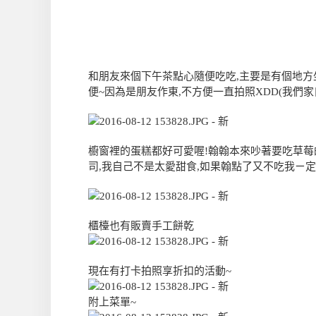
和朋友來個下午茶點心隨便吃吃,主要是有個地方
便~因為是朋友作東,不方便一直拍照XDD(我們
櫥窗裡的蛋糕都好可愛喔!翰翰本來吵著要吃草莓
司,我自己不是太愛甜食,如果翰點了又不吃我ㄧ定
櫃檯也有販賣手工餅乾
現在有打卡拍照享折扣的活動~
附上菜單~