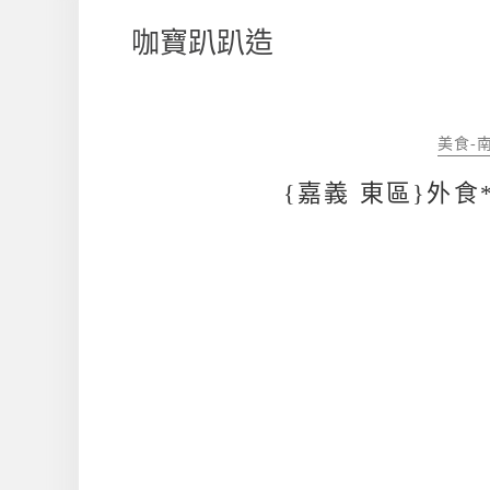
咖寶趴趴造
美食-
{嘉義 東區}外食*貓王