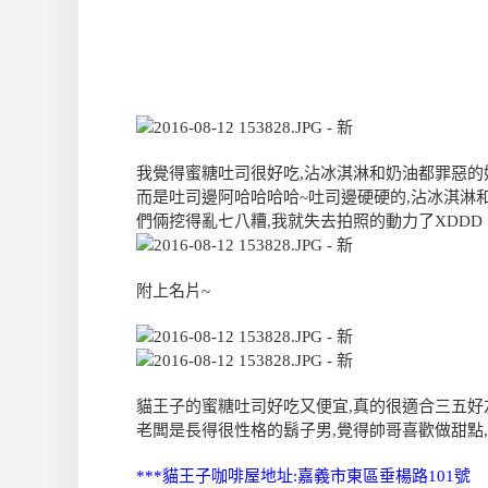
我覺得蜜糖吐司很好吃,沾冰淇淋和奶油都罪惡的好
而是吐司邊阿哈哈哈哈~吐司邊硬硬的,沾冰淇淋和
們倆挖得亂七八糟,我就失去拍照的動力了XDDD
附上名片~
貓王子的蜜糖吐司好吃又便宜,真的很適合三五好
老闆是長得很性格的鬍子男,覺得帥哥喜歡做甜點,
***貓王子咖啡屋地址:嘉義市東區垂楊路101號