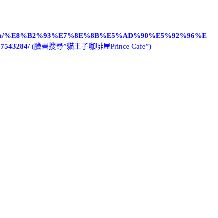
book.com/%E8%B2%93%E7%8E%8B%E5%AD%90%E5%92%96%E
7543284/
(臉書搜尋”貓王子咖啡屋Prince Cafe”)