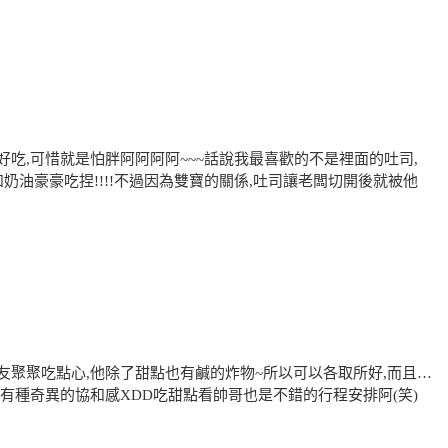
吃,可惜就是怕胖阿阿阿阿~~~話說我最喜歡的不是裡面的吐司,
奶油豪豪吃捏!!!!不過因為雙寶的關係,吐司讓老闆切開後就被他
友聚聚吃點心,他除了甜點也有鹹的炸物~所以可以各取所好,而且…
有種奇異的協和感XDD吃甜點看帥哥也是不錯的行程安排阿(笑)