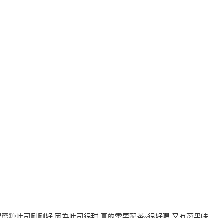
蜜糖吐司剛剛好,因為吐司很甜,真的需要配茶~很好喝,又有苺果味