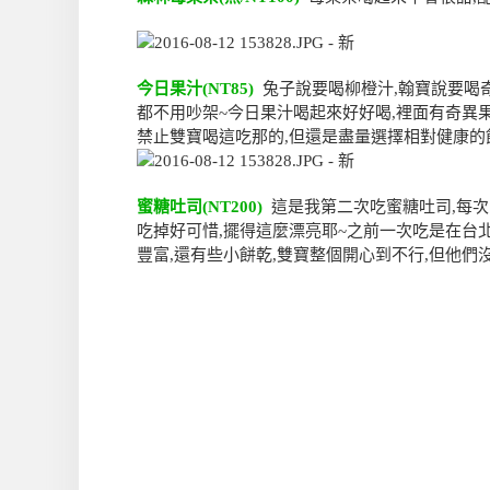
今日果汁(NT85)
兔子說要喝柳橙汁,翰寶說要喝奇
都不用吵架~今日果汁喝起來好好喝,裡面有奇異果
禁止雙寶喝這吃那的,但還是盡量選擇相對健康的
蜜糖吐司(NT200)
這是我第二次吃蜜糖吐司,每次
吃掉好可惜,擺得這麼漂亮耶~之前一次吃是在台北,我
豐富,還有些小餅乾,雙寶整個開心到不行,但他們