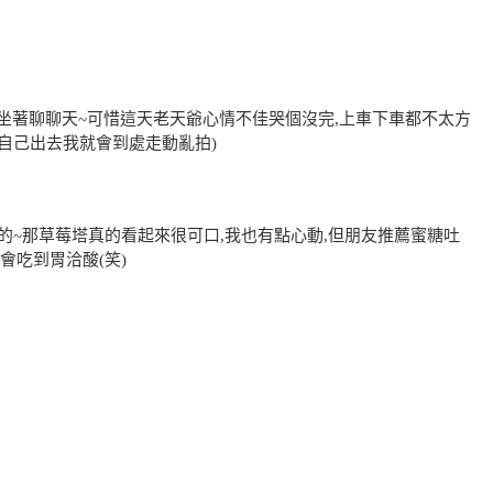
坐著聊聊天~可惜這天老天爺心情不佳哭個沒完,上車下車都不太方
家自己出去我就會到處走動亂拍)
的~那草莓塔真的看起來很可口,我也有點心動,但朋友推薦蜜糖吐
會吃到胃洽酸(笑)