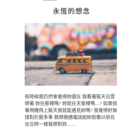
永恆的想念
有時候我仍然會覺得妳還在 我看著藍天白雲
想著 妳在那裡嗎? 妳就在天堂裡嗎…? 如果搭
著飛機飛上藍天我就能遇見妳嗎? 我覺得好無
措對於狠多事 我想撥通電話給妳就像以前在
台北時一樣我想對妳……