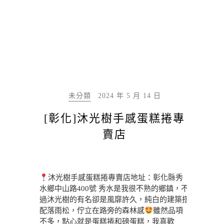
未分類
2024 年 5 月 14 日
[彰化]沐光樹手感蛋糕捲專
賣店
沐光樹手感蛋糕捲專賣店地址：彰化縣秀
水鄉中山路400號 秀水是我很不熟的鄉鎮，不
過沐光樹的有名卻是風靡許久，純白的建築搭
配落雨松，佇立在路旁的森林感
雖然品項
不多，點心就是蛋糕捲和磅蛋糕，我喜歡