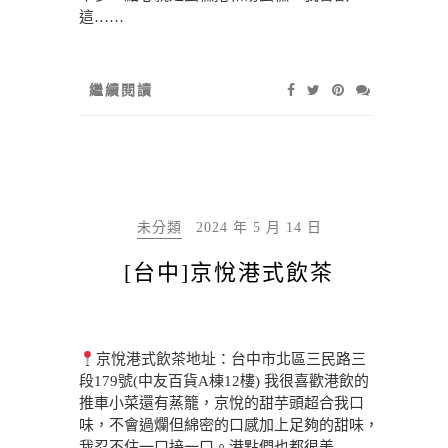
這……
繼續閱讀
未分類
2024 年 5 月 14 日
[台中]京悅港式飲茶
京悅港式飲茶地址：台中市北區三民路三
段179號(中友百貨A棟12樓) 我很喜歡港飲的
推車小菜還有蒸籠，京悅的甜芋頭超合我口
味，不會過爛但綿密的口感加上足夠的甜味，
我忍不住一口接一口。港點們也都很美……