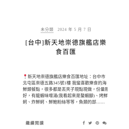
未分類
2024 年 5 月 7 日
[台中]新天地崇德旗艦店樂
食百匯
新天地崇德旗艦店樂食百匯地址：台中市
北屯區崇德五路345號1樓 我蠻喜歡樂食的海
鮮類餐點，很多都是丟夾子現點現做，份量剛
好，有龍蝦味噌湯(我看起來是螯蝦腳)、烤鮮
蚵、炸鮮蚵、鮮鮑粉絲等等，魚類的部……
繼續閱讀