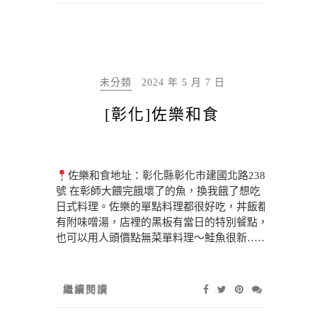
未分類
2024 年 5 月 7 日
[彰化]佐樂和食
佐樂和食地址：彰化縣彰化市建國北路238
號 在彰師大餵完餓壞了的魚，換我餓了想吃
日式料理。佐樂的單點料理都很好吃，丼飯都
有附味噌湯，店裡的黑板有當日的特別餐點，
也可以用人頭價點無菜單料理～鮭魚很新……
繼續閱讀