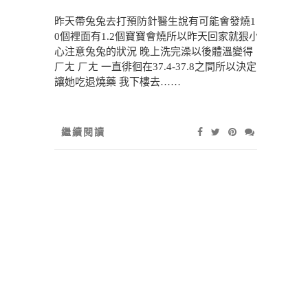
昨天帶兔兔去打預防針醫生說有可能會發燒1
0個裡面有1.2個寶寶會燒所以昨天回家就狠小
心注意兔兔的狀況 晚上洗完澡以後體溫變得
ㄏㄤ ㄏㄤ 一直徘徊在37.4-37.8之間所以決定
讓她吃退燒藥 我下樓去……
繼續閱讀