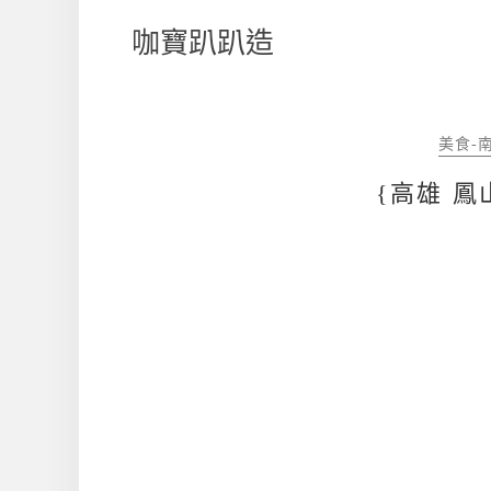
咖寶趴趴造
美食-
{高雄 鳳