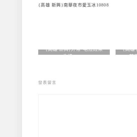
{高雄 新興}南華夜市愛玉冰10808
{高雄 新興}外帶*老江紅茶
{高雄 
牛奶10707
芒果
發表留言