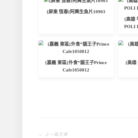
{屏東 恆春}阿興生魚片10903
{高雄
POLI 
{嘉義 東區}外食*貓王子Prince
{高雄
Cafe1050812
← 上一篇文章