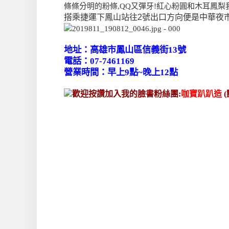
條條分明的粉條,QQ又彈牙!紅心粉圓和木耳鳳梨
搭乘捷運下鳳山站往2號出口方向便是中華夜市
地址：高雄市鳳山區信義街13號
電話：07-7461169
營業時間：早上9點~晚上12點
歡迎按讚加入我的臉書粉絲團:
咖寶趴趴造
(