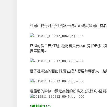
到鳳山找哥哥,得到剉冰一碗XDD聽說是鳳山有名
店裡的價目表,任選5種配料只要$50~覺得老張很
擇障礙阿~
櫃子裡滿滿的甜餡料,實在讓人想要每種都來一點
我最愛的粉條!!!還是高雄的粉條又Q又好吃~碰
5種料冰($50)