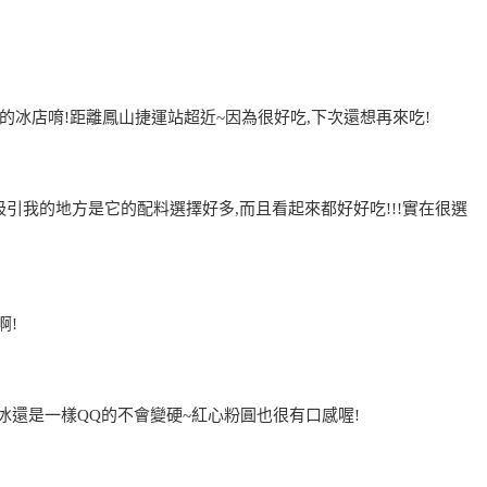
的冰店唷!距離鳳山捷運站超近~因為很好吃,下次還想再來吃!
吸引我的地方是它的配料選擇好多,而且看起來都好好吃!!!實在很選
啊!
到冰還是一樣QQ的不會變硬~紅心粉圓也很有口感喔!