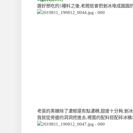
選好想吃的5種料之後,老闆就會把剉冰堆成圓圓
老張的黑糖除了濃郁還有點濃稠,甜度十分夠,剉冰
我就從旁邊的洞洞挖進去,裡面的配料搭配碎冰糖水,