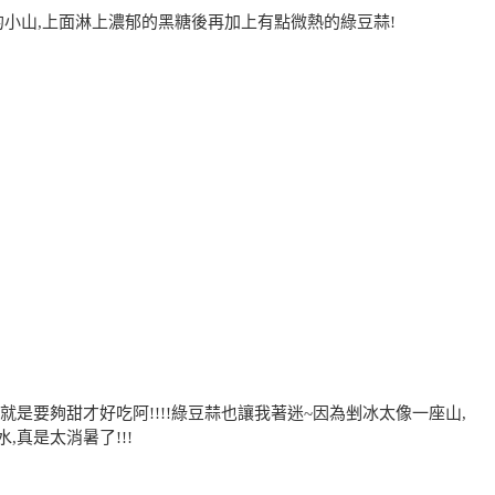
的小山,上面淋上濃郁的黑糖後再加上有點微熱的綠豆蒜!
就是要夠甜才好吃阿!!!!綠豆蒜也讓我著迷~因為剉冰太像一座山,
真是太消暑了!!!