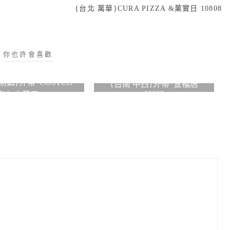
{台北 萬華}CURA PIZZA &菓實日 10808
你也許會喜歡
前鎮}外帶*COSTCO
{台南 中西}外帶*宣福居
10609
冰(中華店)10705