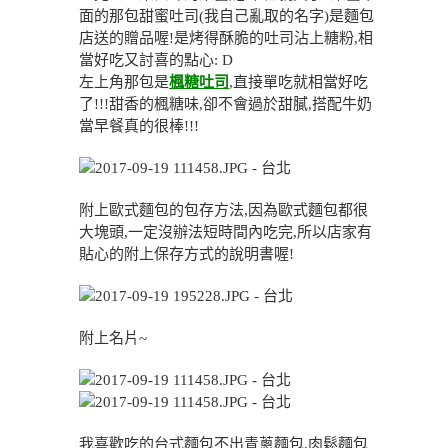
面的那包甜蜜吐司(我自己亂取的名字)是麵包
店送的贈品喔!是烤得酥脆的吐司沾上糖粉,相
當好吃又討喜的點心: D
左上角那包是
楓糖吐司
,直接單吃就相當好吃
了!!!甜香的楓糖味,卻不會過於甜膩,搭配牛奶
當早餐真的很棒!!!
附上歐式麵包的包存方法,因為歐式麵包都很
大塊頭,一定沒辦法短時間內吃完,所以店家有
貼心的附上保存方式的說明書喔!
附上名片~
我喜歡吃的台式麵包不出青蔥麵包.肉鬆麵包