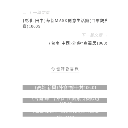
← 上一篇文章
{彰化 田中}華新MASK創意生活館(口罩觀光工
廠)10609
下一篇文章 →
{台南 中西}外帶*宣福居10609
你也許會喜歡
{高雄 新興}外食*鯵十丼106-01
{台南 歸仁}外食*田園素食餐飲坊
105-09
{高雄 左營}海底撈火鍋(漢神巨蛋
店)10808