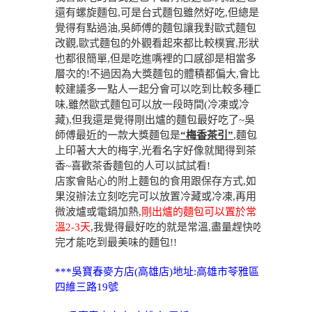
還有螺旋麵包,可是台式麵包雖然好吃,但總是
覺得有點過油,吳師傅的麵包讓我對歐式麵包
改觀,歐式麵包的外觀看起來都比較樸實,形狀
也都很簡單,但是吃進嘴裡的口感卻是相當多
層次的!不過因為大獎麵包的體積都偏大,會比
較建議多一點人一起分會可以吃到比較多種口
味,雖然歐式麵包可以放一段時間(冷凍或冷
藏),但我還是覺得剛出爐的麵包最好吃了~吳
師傅最近的一款大獎麵包是
“梅香茶引”
,麵包
上印著大大的梅字,光看名字好像就聞得到茶
香~喜歡茶香麵包的人可以試試看!
店家會貼心的附上麵包的食用跟保存方式,如
果沒辦法立刻吃完可以放置冷藏或冷凍,再用
微波爐或電鍋加熱,
剛出爐的麵包可以置於常
溫2-3天
,我覺得最好吃的就是常溫,盡量趕快吃
完才能吃到最美味的麵包!!
***吳寶春麥方店(高雄店)地址:高雄市苓雅區
四維三路19號