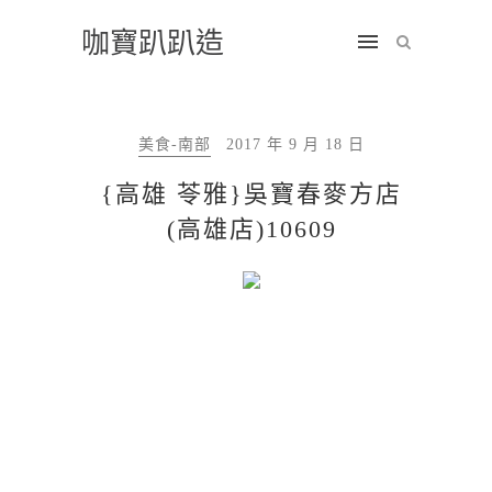
咖寶趴趴造
美食-南部
2017 年 9 月 18 日
{高雄 苓雅}吳寶春麥方店
(高雄店)10609