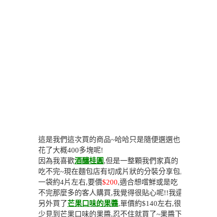
這是我們這次買的商品~哈哈只是隨便選選也
花了大概400多塊呢!
因為我喜歡
酒釀桂圓
,但是一整顆我們家真的
吃不完~現在麵包店有切成片狀的分裝分享包,
一袋約4片左右,要價
$200
,適合想嚐鮮或是吃
不完那麼多的客人購買,我覺得很貼心呢!!我還
另外買了
芒果口味的果醬
,單價約$140左右,很
少見到芒果口味的果醬,忍不住就買了~果醬下