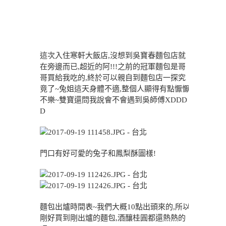
這次入住寒軒大飯店,沒想到吳寶春麵包店就
在旁邊而已,超近的阿!!!之前的冠軍麵包是哥
哥買給我吃的,終於可以親自到麵包店一探究
竟了~兔姐這天身體不適,整個人顯得有點懨懨
不樂~雙寶還問我說會不會遇到吳師傅XDDD
D
門口有好可愛的兔子和鳳梨酥圖樣!
麵包出爐時間表~我們大概10點出頭來的,所以
剛好買到剛出爐的麵包,酒釀桂圓都還熱熱的