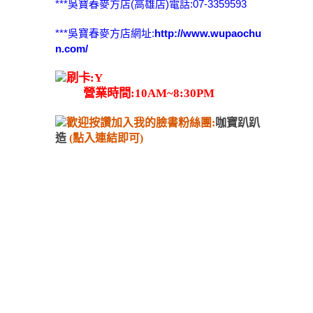
***吳寶春麥方店(高雄店)電話:07-3359593
***吳寶春麥方店網址:
http://www.wupaochu
n.com/
刷卡:Y
營業時間:10AM~8:30PM
歡迎按讚加入我的臉書粉絲團:
咖寶趴趴
造
(點入連結即可)