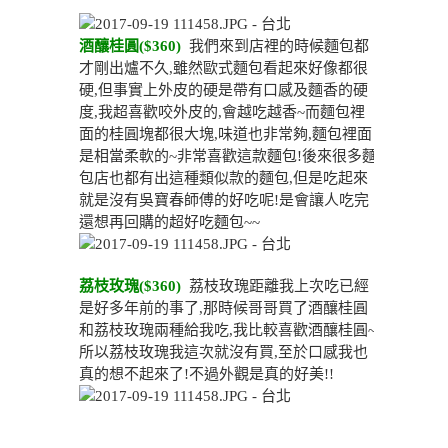
酒釀桂圓($360)
我們來到店裡的時候麵包都
才剛出爐不久,雖然歐式麵包看起來好像都很
硬,但事實上外皮的硬是帶有口感及麵香的硬
度,我超喜歡咬外皮的,會越吃越香~而麵包裡
面的桂圓塊都很大塊,味道也非常夠,麵包裡面
是相當柔軟的~非常喜歡這款麵包!後來很多麵
包店也都有出這種類似款的麵包,但是吃起來
就是沒有吳寶春師傅的好吃呢!是會讓人吃完
還想再回購的超好吃麵包~~
荔枝玫瑰($360)
荔枝玫瑰距離我上次吃已經
是好多年前的事了,那時候哥哥買了酒釀桂圓
和荔枝玫瑰兩種給我吃,我比較喜歡酒釀桂圓~
所以荔枝玫瑰我這次就沒有買,至於口感我也
真的想不起來了!不過外觀是真的好美!!