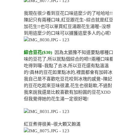
我現在很少看到豆花口味這麼少的了哈哈哈!!
陳記只有兩種口味,紅豆跟花生~綜合就是紅豆
加花生!!也可以單買紅豆湯跟花生湯喔~沒想
到用這麼少的口味可以擄獲這麼多人的心呢!
綜合豆花($30)
因為太猶豫不知道要點哪種口
味的豆花了,所以就點個綜合的吧!!兩種口味都
吃得到囉~我點了去冰,所以豆花還有點溫溫
的!員林的豆花如果點冰的,裡面都會有加碎冰,
我自己是不喜歡吃豆花咬到冰塊的感覺~陳記
的豆花吃起來豆味很濃,花生也很鬆軟,不過對
我來說我還是比較喜歡有加粉圓的豆花XDD
但我覺得她的花生湯一定很好喝!
紅豆煮得很美~很大顆又飽滿