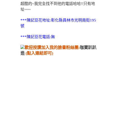
超酷的~我完全找不到他的電話哈哈!!只有地
址~~~
***陳記豆花地址:彰化縣員林市光明南街195
號
***陳記豆花電話:無
歡迎按讚加入我的臉書粉絲團:
咖寶趴趴
造
(點入連結即可)