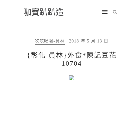
咖寶趴趴造
吃吃喝喝-員林
2018 年 5 月 13 日
{彰化 員林}外食*陳記豆花
10704