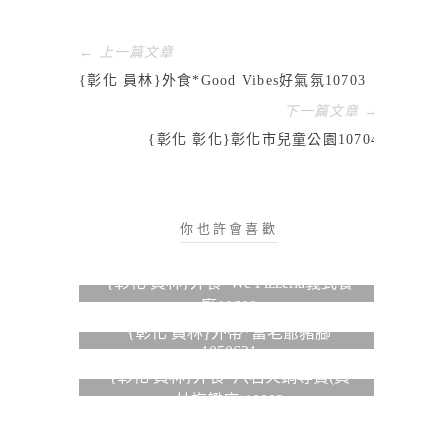
← 上一篇文章
{彰化 員林}外食*Good Vibes好氣氛10703
下一篇文章 →
{彰化 彰化}彰化市兒童公園10704
你也許會喜歡
{彰化 員林}外食*We Pizzeria義式餐
廳10608
{彰化 員林}外帶*富老爺豬腳
1050621
{彰化 員林}外食*八石火鍋專賣(員
林旗艦店)10802