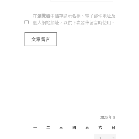
在
瀏覽器
中儲存顯示名稱、電子郵件地址及
個人網站網址，以供下次發佈留言時使用。
2026 年 8 月
一
二
三
四
五
六
日
1
2