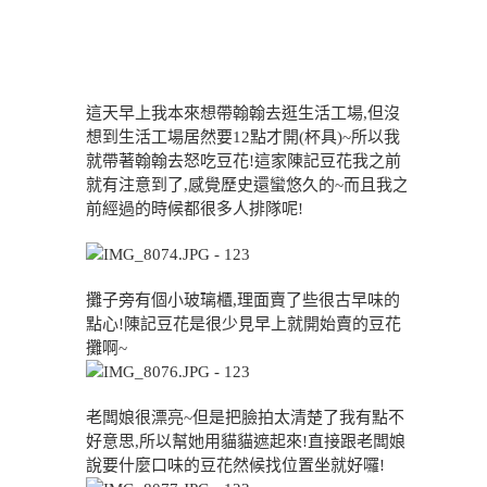
這天早上我本來想帶翰翰去逛生活工場,但沒
想到生活工場居然要12點才開(杯具)~所以我
就帶著翰翰去怒吃豆花!這家陳記豆花我之前
就有注意到了,感覺歷史還蠻悠久的~而且我之
前經過的時候都很多人排隊呢!
攤子旁有個小玻璃櫃,理面賣了些很古早味的
點心!陳記豆花是很少見早上就開始賣的豆花
攤啊~
老闆娘很漂亮~但是把臉拍太清楚了我有點不
好意思,所以幫她用貓貓遮起來!直接跟老闆娘
說要什麼口味的豆花然候找位置坐就好囉!