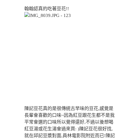
翰翰認真的吃著豆花!!
陳記豆花真的是很傳統古早味的豆花,感覺是
長輩會喜歡的口味~因為紅豆跟花生都不是我
平常會選的口味所以覺得還好,不過以後想喝
紅豆湯或花生湯會過來買: )陳記豆花很好找,
就在邱記豆漿對面,員林電影院附近而已!陳記