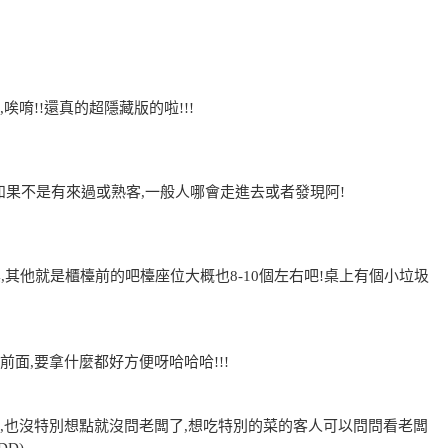
唷!!還真的超隱藏版的啦!!!
如果不是有來過或熟客,一般人哪會走進去或者發現阿!
,其他就是櫃檯前的吧檯座位大概也8-10個左右吧!桌上有個小垃圾
面,要拿什麼都好方便呀哈哈哈!!!
,也沒特別想點就沒問老闆了,想吃特別的菜的客人可以問問看老闆