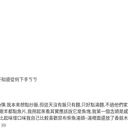
不知道從何下手ㄎㄎ
很Q彈,我本來想點炒飯,但這天沒有飯只有麵,只好點湯麵,不過他們家
我跟羊都點魚片,我撈起來看其實應該說它是魚塊,我第一個念頭是感
薦~比起味增口味我自己比較喜歡昆布柴魚湯頭~湯裡面還放了香菇木
))