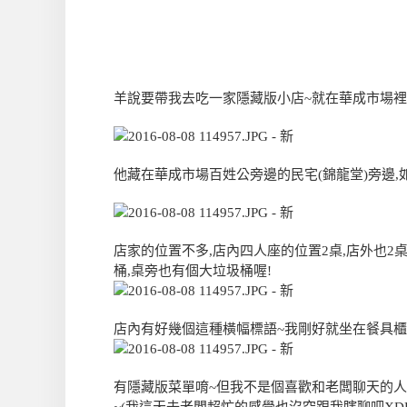
羊說要帶我去吃一家隱藏版小店~就在華成市場裡,唉
他藏在華成市場百姓公旁邊的民宅(錦龍堂)旁邊,
店家的位置不多,店內四人座的位置2桌,店外也2桌
桶,桌旁也有個大垃圾桶喔!
店內有好幾個這種橫幅標語~我剛好就坐在餐具櫃前
有隱藏版菜單唷~但我不是個喜歡和老闆聊天的人