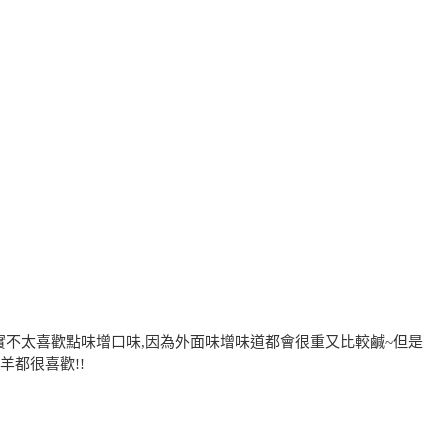
實不太喜歡點味增口味,因為外面味增味道都會很重又比較鹹~但是
羊都很喜歡!!