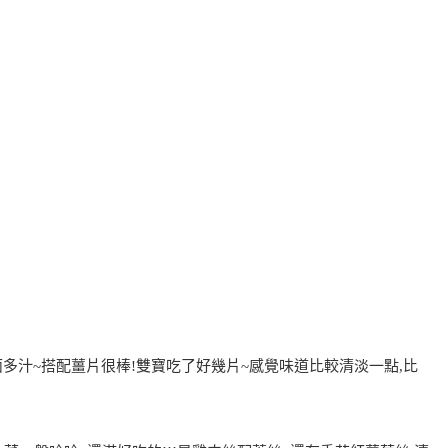
多汁~搭配薑片很棒!雙寶吃了好幾片~感覺味道比較清淡一點,比