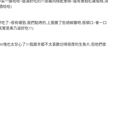
一盤哈哈~還滿好吃的!!!是雞肉絲配蔥絲~還有香菇紅蘿蔔絲,清
酒哈哈)
吃了~很有嚼勁,我們點烤的,上面撒了些胡椒鹽吧,很順口~會一口
其實是美乃滋好吃??)
0塊也太甘心了!!!我跟羊都不太喜歡切得很厚的生魚片,但他們家