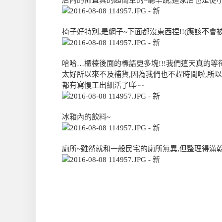
店內的佈置真的超簡單的~聽羊說,這家店也是從
椅子好特別,是網子~下面都沒東西捏!!(應該不會
哈哈…櫃檯後面的標語更多塊!!!我們這天真的等
太好所以來不及補貨,因為我們也不趕時間啦,所
都有寫慢工出細活了咩~~
冰箱內的飲料~
廁所~雖然就和一般民宅的廁所無異,但整理得滿