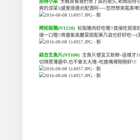
招待小菜
大概是看我們等了真的很久,老闆招待小菜
爽的涼菜!(感覺很適合配酒阿~~~忽然想來瓶黑啤
烤松阪豬(NT220)
松阪豬肉好吃喔!!直接吃就很好
接一口喔!!旁邊紫高麗菜搭配美乃滋也好好吃~~(
綜合生魚片(NT100)
生魚片便宜又新鮮~這樣才10
切得厚薄適中,也不會太大塊~吃進嘴裡剛剛好!!!