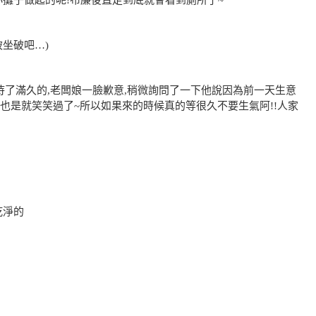
小攤子做起的呢!布廉後直走到底就會看到廁所了~
被坐破吧…)
待了滿久的,老闆娘一臉歉意,稍微詢問了一下他說因為前一天生意
以也是就笑笑過了~所以如果來的時候真的等很久不要生氣阿!!人家
乾淨的