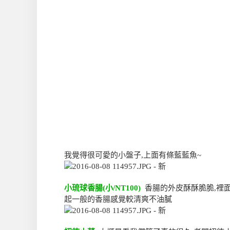
我覺得很可愛的小盤子,上面有條藍藍魚~
小琉球香腸(小/NT100)
香腸的外皮酥酥脆脆,裡面
起一般的香腸感覺較清爽不油膩