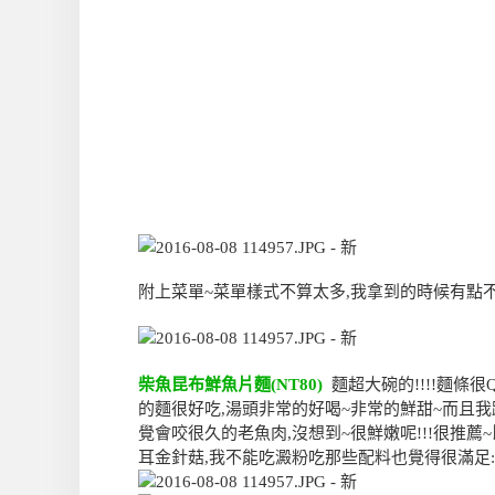
附上菜單~菜單樣式不算太多,我拿到的時候有點
柴魚昆布鮮魚片麵(NT80)
麵超大碗的!!!!麵條
的麵很好吃,湯頭非常的好喝~非常的鮮甜~而且
覺會咬很久的老魚肉,沒想到~很鮮嫩呢!!!很推
耳金針菇,我不能吃澱粉吃那些配料也覺得很滿足: )