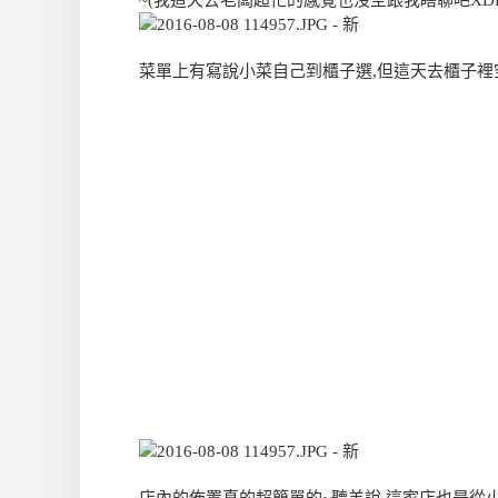
~(我這天去老闆超忙的感覺也沒空跟我瞎聊吧XDD
菜單上有寫說小菜自己到櫃子選,但這天去櫃子裡