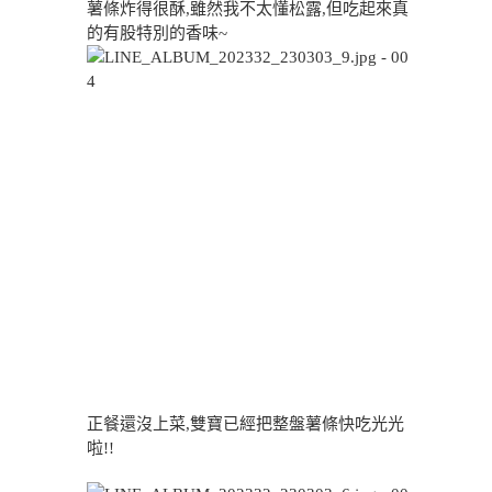
薯條炸得很酥,雖然我不太懂松露,但吃起來真
的有股特別的香味~
正餐還沒上菜,雙寶已經把整盤薯條快吃光光
啦!!