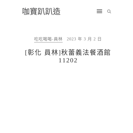
咖寶趴趴造
吃吃喝喝-員林
2023 年 3 月 2 日
[彰化 員林]秋蕾義法餐酒館
11202