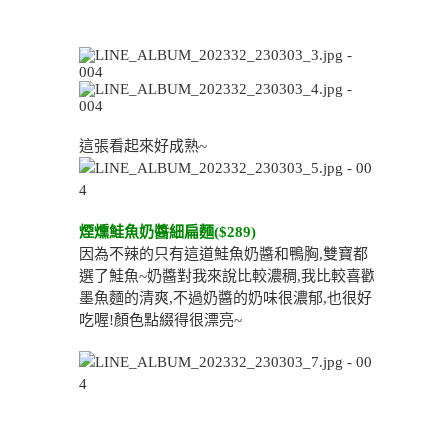
這張看起來好成熟~
煙燻鮭魚奶醬細扁麵($289)
因為不辣的只有這道鮭魚奶醬和鴨胸,雙寶都
選了鮭魚~奶醬對我來說比較濃稠,我比較喜歡
墨魚麵的清爽,不過奶醬的奶味很濃郁,也很好
吃喔!顏色點綴得很漂亮~