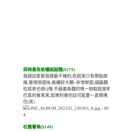
蒜辣墨魚蛤蠣細扁麵($279)
我請店家幫我做最不辣的,吃起來只有帶點微
辣,覺得很提味,蛤蠣好大顆~非常鮮甜,細扁麵
吃起來也很Q彈,不過墨魚麵的唯一缺點就是嘴
巴真的會黑黑,如果約會的話可能要一直擦嘴
巴(笑)
松露薯條($149)