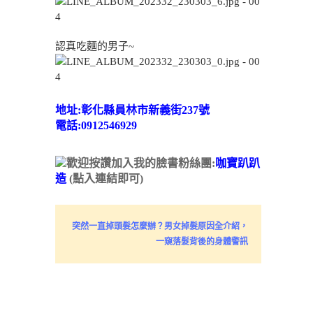
認真吃麵的男子~
地址:彰化縣員林市新義街237號
電話:0912546929
歡迎按讚加入我的臉書粉絲團:
咖寶趴趴
造
(點入連結即可)
突然一直掉頭髮怎麼辦？男女掉髮原因全介紹，
一窺落髮背後的身體警訊