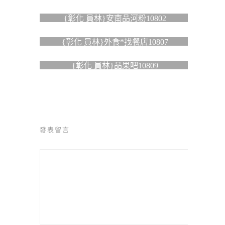
{彰化 員林}安南品河粉10802
{彰化 員林}外食*找餐店10807
{彰化 員林}品果吧10809
發表留言