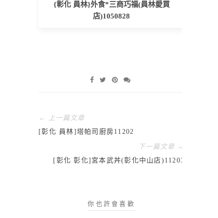
{彰化 員林}外食*三商巧福(員林愛買
店)1050828
← 上一篇文章
[彰化 員林]塔帕司廚房11202
下一篇文章 →
[彰化 彰化]宮本武丼(彰化中山店)11203
你也許會喜歡