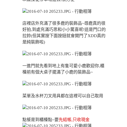
店裡店外充滿了很多鹿的裝飾品~尋鹿真的很
好拍,到處充滿巧思和小小驚喜呢!這是門口的
拉鈴(但其實按下面按鈕就會開門了XDD真的
是純裝飾啦)
一進門就先看到地上有隻可愛小鹿歡迎你,櫃
檯前有個大桌子擺滿了小鹿的裝飾品~
菜單及水杯刀叉用具都在這裡可以自己取用
點餐是到櫃檯點~要
先結帳,只收現金