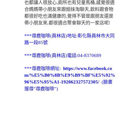
也都讓人很放心,廁所也有兒童馬桶,感覺很適
合媽媽帶小朋友來跟姐妹淘聊天,飲料跟食物
都很好吃也滿健康的,覺得不管是跟朋友還是
帶小朋友來,都很適合聚會聊天的一家店呢!
***尋鹿咖啡(員林店)地址:彰化縣員林市大同
路一段85號
***尋鹿咖啡(員林店)電話:04-8370689
***尋鹿咖啡網址:
https://www.facebook.co
m/%E5%B0%8B%E9%B9%BF%E5%92%
96%E5%95%A1-192062327572305/
(臉書
搜尋”尋鹿咖啡”)