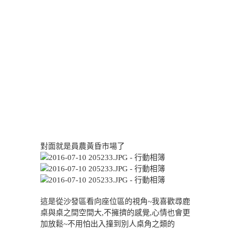
對面就是員農黃昏市場了
這是從沙發區看向座位區的視角~我喜歡尋鹿
桌與桌之間空間大,不擁擠的感覺,心情也會更
加放鬆~不用怕出入撞到別人桌角之類的