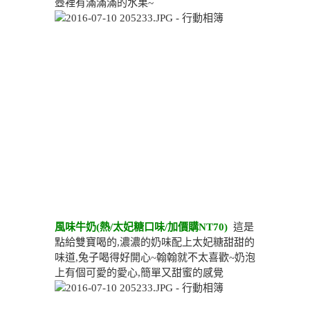
壺裡有滿滿滿的水果~
風味牛奶(熱/太妃糖口味/加價購NT70)
這是
點給雙寶喝的,濃濃的奶味配上太妃糖甜甜的
味道,兔子喝得好開心~翰翰就不太喜歡~奶泡
上有個可愛的愛心,簡單又甜蜜的感覺