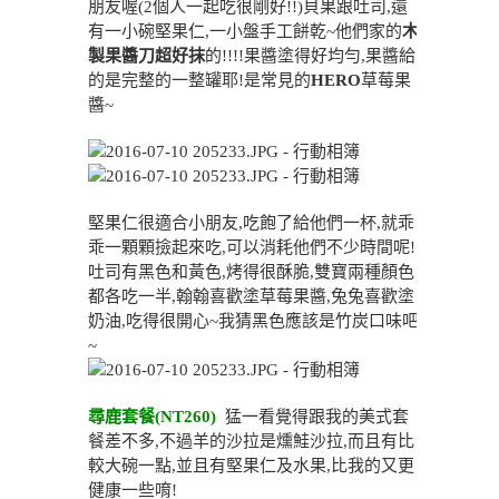
朋友喔(2個人一起吃很剛好!!)貝果跟吐司,還
有一小碗堅果仁,一小盤手工餅乾~他們家的
木
製果醬刀超好抹
的!!!!果醬塗得好均勻,果醬給
的是完整的一整罐耶!是常見的
HERO
草莓果
醬~
堅果仁很適合小朋友,吃飽了給他們一杯,就乖
乖一顆顆撿起來吃,可以消耗他們不少時間呢!
吐司有黑色和黃色,烤得很酥脆,雙寶兩種顏色
都各吃一半,翰翰喜歡塗草莓果醬,兔兔喜歡塗
奶油,吃得很開心~我猜黑色應該是竹炭口味吧
~
尋鹿套餐(NT260)
猛一看覺得跟我的美式套
餐差不多,不過羊的沙拉是燻鮭沙拉,而且有比
較大碗一點,並且有堅果仁及水果,比我的又更
健康一些唷!