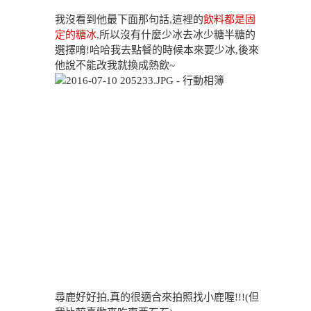
我沒看到他最下面那句話,這裡的
飲料都是固
定的糖冰
,所以沒有什麼少冰去冰少糖半糖的
選擇唷!哈哈我去點餐的時候本來要少冰,後來
他說不能改我就換成熱飲~
尋鹿好好拍,真的很適合來拍照找小鹿喔!!!(但