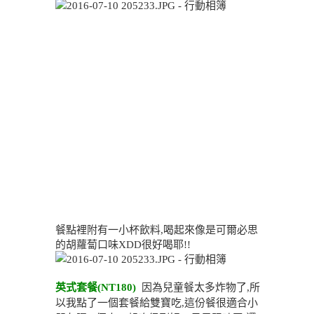
餐點裡附有一小杯飲料,喝起來像是可爾必思
的胡蘿蔔口味XDD很好喝耶!!
英式套餐(NT180)
因為兒童餐太多炸物了,所
以我點了一個套餐給雙寶吃,這份餐很適合小