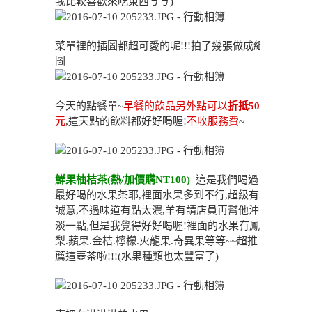
我比較喜歡來吃東西ㄎㄎ)
菜單裡的插圖都超可愛的呢!!!拍了幾張做成組
圖
今天的點餐單~
早餐的飲品另外點可以
折抵50
元
,這天點的飲料都好好喝喔!
不收服務費
~
鮮果柚桔茶(熱/加價購NT100)
這是我們喝過
最好喝的水果茶耶,裡面水果多到不行,超級有
誠意,不過味道有點太濃,羊有請店員再幫他沖
淡一點,但是我覺得好好喝喔!裡面的水果有鳳
梨.蘋果.金桔.檸檬.火龍果.奇異果等等~~超推
薦這壺茶啦!!!(水果種類也太豐富了)