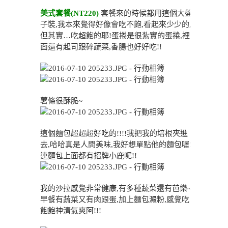
美式套餐(NT220)
套餐來的時候都用這個大盤
子裝,我本來覺得好像會吃不飽,看起來少少的,
但其實…吃超飽的耶!蛋捲是很紮實的蛋捲,裡
面還有起司跟碎蔬菜,香腸也好好吃!!
薯條很酥脆~
這個麵包超超超好吃的!!!!我把我的培根夾進
去,哈哈真是人間美味,我好想單點他的麵包喔!
連麵包上面都有招牌小鹿呢!!
我的沙拉感覺非常健康,有多種蔬菜還有芭樂~
早餐有蔬菜又有肉跟蛋,加上麵包澱粉,感覺吃
飽飽神清氣爽阿!!!