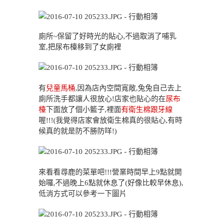
廁所~保留了好時光的貼心,不過取消了哺乳
室,把尿布檯移到了女廁裡
有
兒童馬桶
,因為店內空間寬敞,兔兔自己去上
廁所洗手都讓人很放心!店家也貼心的在
尿布
檯
下面放了個小籃子,裡面
有衛生棉跟牙線
喔!!!(我覺得店家會放衛生棉真的很貼心,有時
候真的就是防不勝防咩!)
來看看尋鹿的菜單吧!!!營業時間早上9點就開
始囉,不過晚上6點就休息了(好像比較早休息),
低消方式可以參考一下圖片