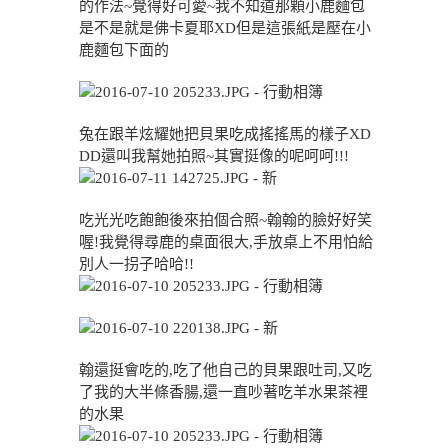
的作法~覺得好可愛~我不知道那顆小鹿麵包
是不是就是佛卡夏耶XD但是這張紙是壓在小
鹿麵包下面的
兔在跟羊炫耀她把貝果吃成搖搖馬的樣子XD
DD還叫我幫她拍照~其實挺像的呢呵呵!!!
吃光光吃飽飽後來拍個合照~翰翰的臉好好笑
喔!我覺得尋鹿的桌面很大,手放桌上不用怕給
別人一拐子哈哈!!
翰還挺會吃的,吃了他自己的貝果跟吐司,又吃
了我的大半條香腸,還一直吵著吃羊水果茶裡
的水果