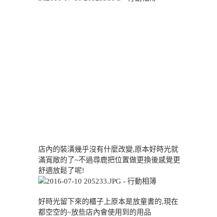
店內的裝潢幾乎沒有什麼改變,原本好時光就
滿寬敞的了~不過尋鹿把位置做更換後感覺更
舒適放鬆了呢!
好時光留下來的櫃子上原本是放童書的,現在
都空空的~放些店內會使用到的用品