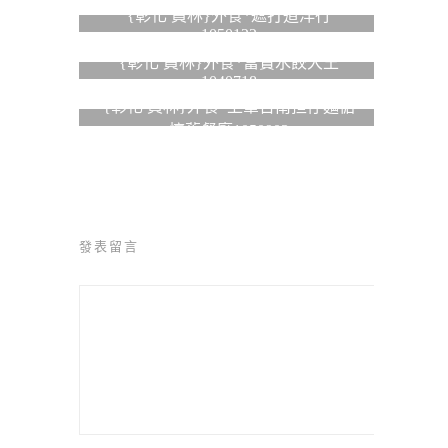
{彰化 員林}外食*遮打道洋行
1050122
{彰化 員林}外食*富寶水餃大王
1040718
{彰化 員林}外食*上筆台南担仔麵惦
懷舊餐廳1050903
發表留言