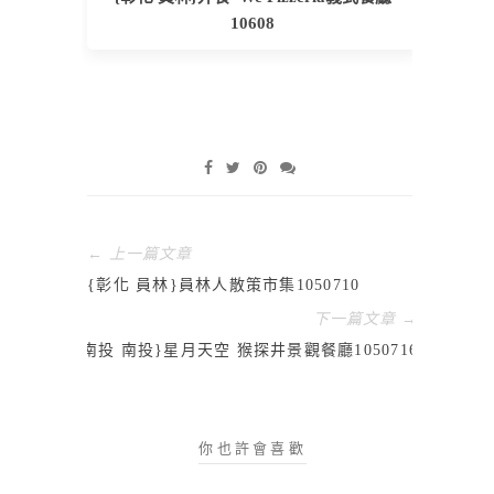
10608
← 上一篇文章
{彰化 員林}員林人散策市集1050710
下一篇文章 →
{南投 南投}星月天空 猴探井景觀餐廳1050716
你也許會喜歡