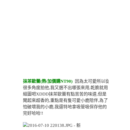
抹茶歐蕾(熱/加價購NT90)
因為太可愛所以從
很多角度拍他,我又選不出哪張來用,乾脆就用
組圖吧XDDD抹茶歐蕾有點苦苦的味道,但是
聞起來超香的,重點是有隻可愛小鹿陪伴,為了
怕破壞我的小鹿,我還特地拿吸管吸保存他的
完好哈哈!!