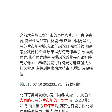
之前就有想去彰化市的尋鹿咖啡,但一直沒機
會,沒想到居然來員林開2號店囉!!!因為是在員
農黃昏市場那邊,我跟羊想說目標應該很明顯
怎麼我們找不到,原來是好時光停業了,改換成
尋鹿,我看尋鹿臉書時還想說感覺長得跟好時
光好像XDD雖然我覺得好時光可能沒辦法大
紅大紫,但沒想到這麼快就結束了,還是有點唏
噓~
門口有隻可愛的小鹿,目標很明顯~~真的就在
大同路員農黃昏市場的正對面
而已XDD非常
好找!而且後方
有停車場
,店家也有開了個門可
以直接從停車場進去,很方便~