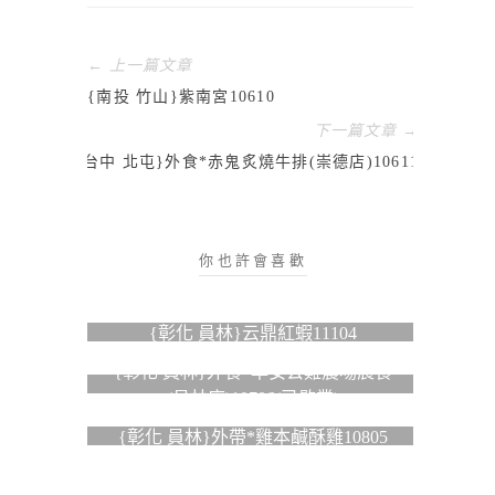
← 上一篇文章
{南投 竹山}紫南宮10610
下一篇文章 →
{台中 北屯}外食*赤鬼炙燒牛排(崇德店)10611
你也許會喜歡
{彰化 員林}云鼎紅蝦11104
{彰化 員林}外食*早安公雞農場晨食
(員林店)10706(已歇業)
{彰化 員林}外帶*雞本鹹酥雞10805