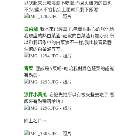
以吃起來比較濕潤不乾澀,而且火雞肉的量也
不少,讓人不會扒完上面就只剩下飯喔!
白菜滷
我本來已經拿了,老闆很貼心的說他給
我現盛的熱白菜滷~莊家的白菜滷有加沙茶,所
以和我印象中的白菜滷不一樣,我比較喜歡醬
油糖的白菜滷ㄎㄎ!
青菜
應該是A菜吧~哈哈我對綠色蔬菜的認識
有點弱~
涼拌小黃瓜
忘記先拍所以有被夾些去吃了,看
起來有點稀落哈哈!!
附上名片~~