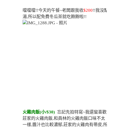
噹噹噹!!今天的午餐~老闆跟我收
$200
!!我沒點
湯,所以配免費冬瓜茶就吃飽飽啦!!
火雞肉飯(小/$30)
忘記先拍特寫~我還蠻喜歡
莊家的火雞肉飯,和員林的火雞肉飯口味不太
一樣,醬汁也比較濃郁,莊家的火雞肉有帶皮,所