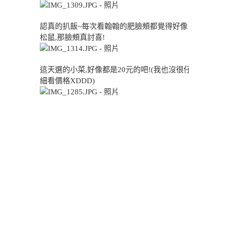
認真的扒飯~每次看翰翰的肥臉頰都覺得好像
松鼠,那臉頰真討喜!
這天選的小菜,好像都是20元的吧!(我也沒很仔
細看價格XDDD)