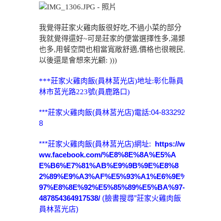
我覺得莊家火雞肉飯很好吃,不過小菜的部分
我就覺得還好~可是莊家的便當選擇性多,湯類
也多,用餐空間也相當寬敞舒適,價格也很親民,
以後還是會想來光顧: )))
***莊家火雞肉飯(員林莒光店)地址:彰化縣員
林市莒光路223號(員鹿路口)
***莊家火雞肉飯(員林莒光店)電話:04-833292
8
***莊家火雞肉飯(員林莒光店)網址:
https://w
ww.facebook.com/%E8%8E%8A%E5%A
E%B6%E7%81%AB%E9%9B%9E%E8%8
2%89%E9%A3%AF%E5%93%A1%E6%9E%
97%E8%8E%92%E5%85%89%E5%BA%97-
487854364917538/
(臉書搜尋”莊家火雞肉飯
員林莒光店)