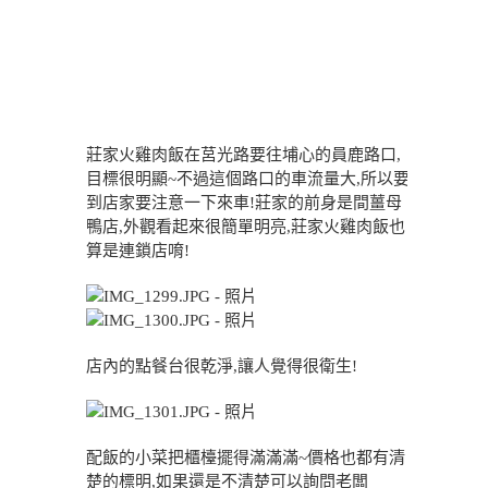
莊家火雞肉飯在莒光路要往埔心的員鹿路口,
目標很明顯~不過這個路口的車流量大,所以要
到店家要注意一下來車!莊家的前身是間薑母
鴨店,外觀看起來很簡單明亮,莊家火雞肉飯也
算是連鎖店唷!
店內的點餐台很乾淨,讓人覺得很衛生!
配飯的小菜把櫃檯擺得滿滿滿~價格也都有清
楚的標明,如果還是不清楚可以詢問老闆