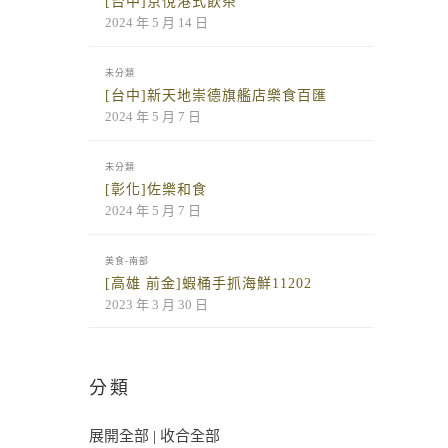
[台中]京悅港式飲茶
2024 年 5 月 14 日
未分類
[台中]新天地崇德旗艦店樂食百匯
2024 年 5 月 7 日
未分類
[彰化]佐樂和食
2024 年 5 月 7 日
美食-南部
[高雄 前金]蝦桶手抓海鮮11202
2023 年 3 月 30 日
分類
展開全部
|
收合全部