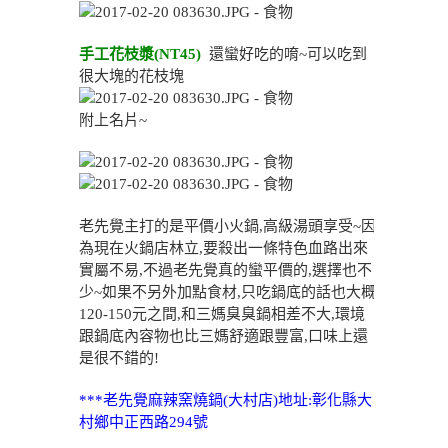
手工花枝漿(NT45)
還蠻好吃的唷~可以吃到
很大塊的花枝塊
附上名片~
老先覺主打的是平價小火鍋,高級湯頭享受~因
為現在火鍋店林立,要殺出一條特色血路出來
實屬不易,不過老先覺真的蠻平價的,選擇也不
少~如果不另外加點食材,只吃鍋底的話也大概
120-150元之間,和三媽臭臭鍋相差不大,環境
跟鍋底內容物也比三媽舒適跟豐富,口味上還
是很不錯的!
***老先覺麻辣窯燒鍋(大村店)地址:彰化縣大
村鄉中正西路294號