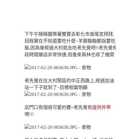
下午午睡睡醒帶著雙寶去彰化市南瑤宮拜拜,
回程實在不知道要吃什麼~羊跟翰翰都說要吃
飯,因為會經過大村就去吃老先覺吧!!老先覺有
段時間展店非常快速,但後來員林也收了幾間
老先覺在往大村鬧區的中正西路上,經過加油
站一下子就到了~目標相當明顯
店門口有個很可愛的甕~老先覺有
提供外帶
唷!!!