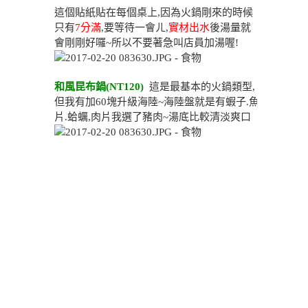
這個貼紙貼在每個桌上,因為火鍋剛來的時候
只有
7分滿
,要等待一會ㄦ,
實材出水
後湯量就
會剛剛好囉~所以不要著急叫店員加湯喔!
和風昆布鍋(NT120)
這是最基本的火鍋類型,
但我有加60塊升級海陸~海陸盤就是有蝦子.魚
片.蛤蠣,肉片我選了豬肉~湯底比較清淡爽口