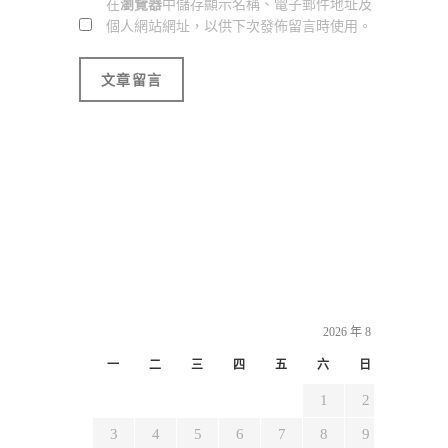
在
瀏覽器
中儲存顯示名稱、電子郵件地址及
個人網站網址，以供下次發佈留言時使用。
2026 年 8 月
一
二
三
四
五
六
日
1
2
3
4
5
6
7
8
9