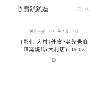
咖寶趴趴造
美食-中部
2017 年 2 月 19 日
{彰化 大村}外食*老先覺麻
辣窯燒鍋(大村店)106-02