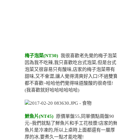
梅子泡菜(NT30)
我很喜歡老先覺的梅子泡菜,
因為我不吃辣,我只喜歡吃台式泡菜,但是台式
泡菜又很容易只有酸味,店家的梅子泡菜帶有
甜味,又不會澀,讓人覺得清爽好入口!不過雙寶
都不喜歡~哈哈他們覺得味道酸酸的很奇怪!
(我喜歡就好哈哈哈哈哈哈)
鮮魚片(NT45)
原價單盤55,同單價點兩盤90
元~我們就點了鮮魚片和手工花枝漿!店家的鮮
魚片是冷凍的,所以上桌時上面都還有一層厚
厚的冰,要煮久一點才能吃喔!