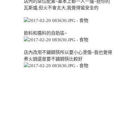
店內的桌位配置~基本上都一人一爐~迷你的
瓦斯爐,但火不會太大,我覺得蠻安全的
飲料和醬料的自助區~
店內改用不鏽鋼筷所以要小心燙傷~我也覺得
煮火鍋還是要不鏽鋼筷比較好