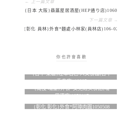
← 上一篇文章
{日本 大阪}贔屭屋居酒屋(HEP通り店)10601
下一篇文章 →
{彰化 員林}外食*麵處小林家(員林店)106-02
你也許會喜歡
{台中 東區}左阜右邑 人文食匯(台中
秀泰店) 10905
{南投 埔里}外食*女兒紅美食館(埔
里酒廠)1050117
{彰化 彰化}外食*阿璋肉圓1050508