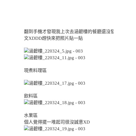
翻到手機才發現我上次去涵碧樓的餐廳還沒發
文XDDD趕快來把照片貼一貼
現煮料理區
飲料區
水果區
個人覺得擺一堆起司很沒誠意XD