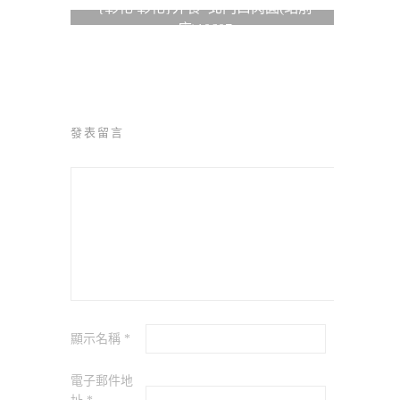
{彰化 彰化}外食*北門口肉圓(站前
店)10607
發表留言
顯示名稱
*
電子郵件地