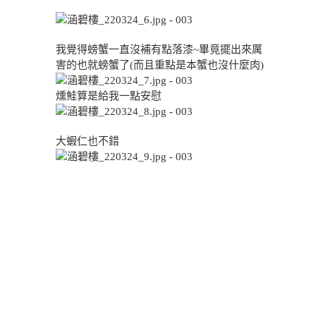
我覺得螃蟹一直沒補有點落漆~畢竟擺出來厲
害的也就螃蟹了(而且重點是本蟹也沒什麼肉)
燻鮭算是給我一點安慰
大蝦仁也不錯