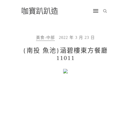
咖寶趴趴造
美食-中部
2022 年 3 月 23 日
{南投 魚池}涵碧樓東方餐廳
11011