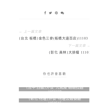
← 上一篇文章
{台北 板橋}金色三麥(板橋大遠百店)11103
下一篇文章 →
{彰化 員林}大排檔 11101
你也許會喜歡
{台中 西區}外食*元氣屋 蝦蝦拉麵
1050227
{彰化 花壇}外食*花壇公雞餐廳
1050515