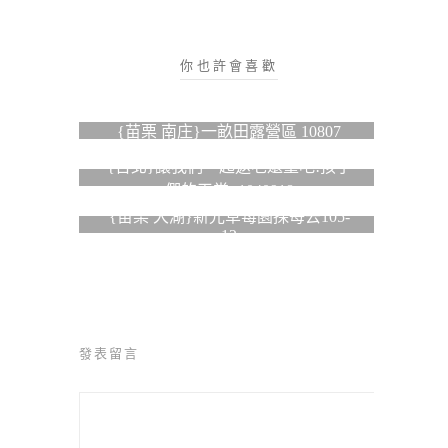
你也許會喜歡
{苗栗 南庄}一畝田露營區 10807
{台北}讓我們一起返老還童吧!孩子
們的天堂~1040918
{苗栗 大湖}新光草莓園採苺去105-
12
發表留言