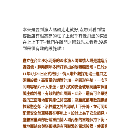
本來是要到漁人碼頭走走就好,沒想到看到福
容飯店有根高高的柱子上似乎有像飛盤的東西
在上上下下~我們在離開之際就先去看看,沒想
到是個有趣的設施呢!!
矗立在台北淡水河旁的淡水漁人碼頭情人塔是建造斥
資四億，耗時兩年多所打造出的旋轉觀景塔。已於20
11年5月21日正式啟用。情人塔外觀採用瑞士進口之
硬體設備，高質量的鋼管外加一座圓形座艙，一次可
同時容納八十人乘坐，整片式的安全玻璃防護罩保護
著座艙外層，有效的防止風雨。此外，還有可全景透
視的正面落地窗與座位背面牆；座艙底部用數跟鋼纜
拉緊懸空架，沿柱體之外的導軌上下升降，並可同時
配置安全煞車裝置在導軌上。設計上為了安全起見，
座艙重量與部份載重由情人塔內部的重塊保持平衡，
讓地面站台與塔頂機房有可聯繫的電話設備，使乘客