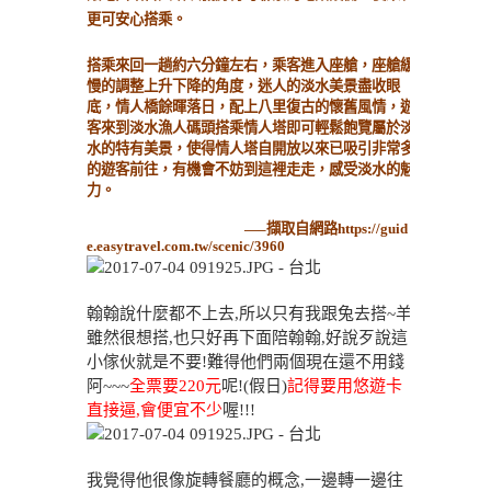
更可安心搭乘。
搭乘來回一趟約六分鐘左右，乘客進入座艙，座艙緩
慢的調整上升下降的角度，迷人的淡水美景盡收眼
底，情人橋餘暉落日，配上八里復古的懷舊風情，遊
客來到淡水漁人碼頭搭乘情人塔即可輕鬆飽覽屬於淡
水的特有美景，使得情人塔自開放以來已吸引非常多
的遊客前往，有機會不妨到這裡走走，感受淡水的魅
力。
—–擷取自網路https://guid
e.easytravel.com.tw/scenic/3960
翰翰說什麼都不上去,所以只有我跟兔去搭~羊
雖然很想搭,也只好再下面陪翰翰,好說歹說這
小傢伙就是不要!難得他們兩個現在還不用錢
阿~~~
全票要220元
呢!(假日)
記得要用悠遊卡
直接逼,會便宜不少
喔!!!
我覺得他很像旋轉餐廳的概念,一邊轉一邊往