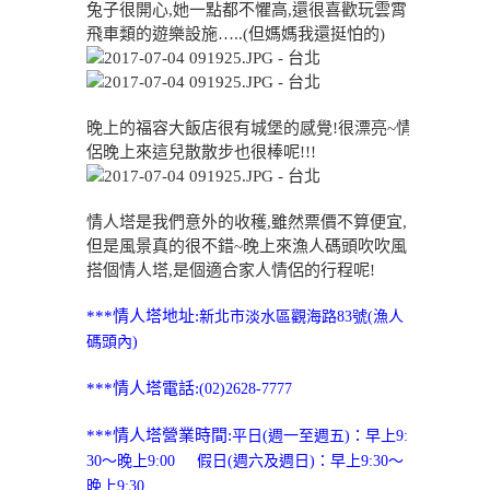
兔子很開心,她一點都不懼高,還很喜歡玩雲霄
飛車類的遊樂設施…..(但媽媽我還挺怕的)
晚上的福容大飯店很有城堡的感覺!很漂亮~情
侶晚上來這兒散散步也很棒呢!!!
情人塔是我們意外的收穫,雖然票價不算便宜,
但是風景真的很不錯~晚上來漁人碼頭吹吹風
搭個情人塔,是個適合家人情侶的行程呢!
***情人塔地址:
新北市淡水區觀海路83號(漁人
碼頭內)
***情人塔電話:
(02)2628-7777
***情人塔營業時間:
平日(週一至週五)：早上9:
30～晚上9:00 假日(週六及週日)：早上9:30～
晚上9:30