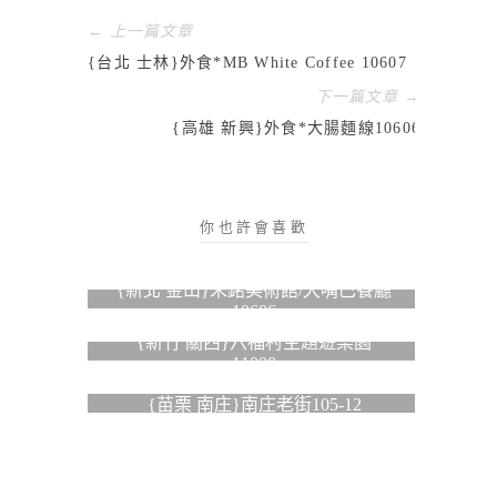
← 上一篇文章
{台北 士林}外食*MB White Coffee 10607
下一篇文章 →
{高雄 新興}外食*大腸麵線10606
你也許會喜歡
{新北 金山}朱銘美術館/大嘴巴餐廳
10606
{新竹 關西}六福村主題遊樂園
11008
{苗栗 南庄}南庄老街105-12