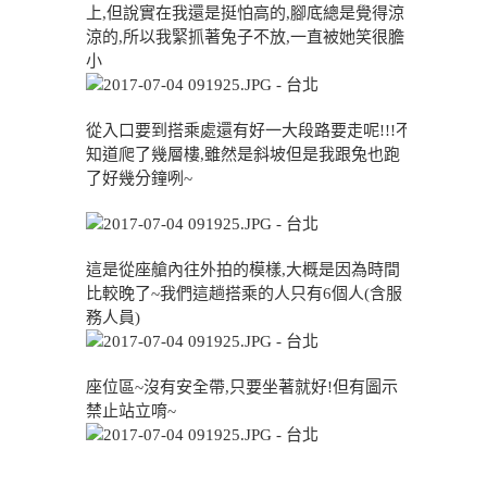
上,但說實在我還是挺怕高的,腳底總是覺得涼
涼的,所以我緊抓著兔子不放,一直被她笑很膽
小
從入口要到搭乘處還有好一大段路要走呢!!!不
知道爬了幾層樓,雖然是斜坡但是我跟兔也跑
了好幾分鐘咧~
這是從座艙內往外拍的模樣,大概是因為時間
比較晚了~我們這趟搭乘的人只有6個人(含服
務人員)
座位區~沒有安全帶,只要坐著就好!但有圖示
禁止站立唷~