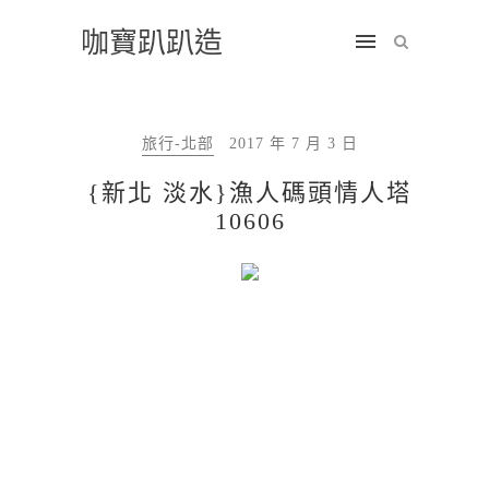
咖寶趴趴造
旅行-北部
2017 年 7 月 3 日
{新北 淡水}漁人碼頭情人塔
10606