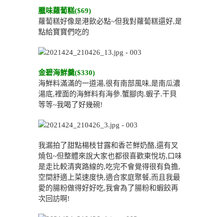
臘味蘿蔔糕($69)
蘿蔔糕好像是港飲必點~但我對蘿蔔糕還好,是
點給寶寶們吃的
金碧海鮮羹($330)
海鮮料滿滿的一道湯,很有南部風味,是南瓜濃
湯底,裡面的海鮮料有海參.蟹腳肉.蝦子.干貝
等等~我喝了好幾碗!
我漏拍了甜點楊枝甘露和香芒鮮奶酪,還有叉
燒包~但整體來說大家也都很喜歡東悅坊,口味
是走比較清爽路線的,吃完不會覺得很有負擔,
空間舒適上菜速度快,適合家庭聚餐,而且我最
愛的腸粉做得好好吃,我會為了腸粉和蝦餃再
次回訪啊!