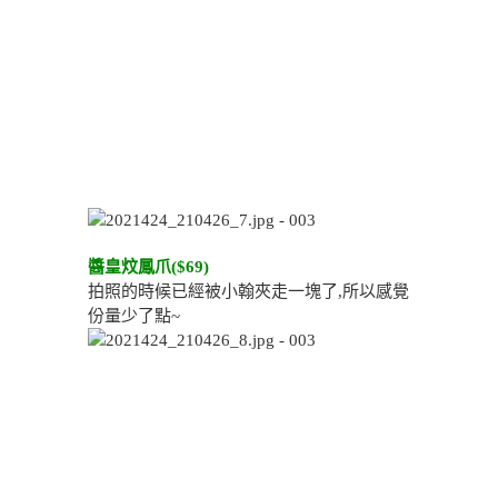
醬皇炆鳳爪($69)
拍照的時候已經被小翰夾走一塊了,所以感覺
份量少了點~