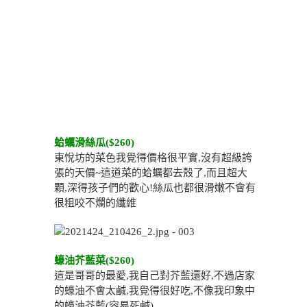
蛤蠣滑絲瓜($260)
東悅坊的菜色我覺得價格很平實,沒有超級誇
張的天價~這道菜的蛤蠣都去殼了,而且超大
顆,深得孩子們的歡心!絲瓜也都很滑嫩不會有
很粗咬不爛的纖維
蠔油芥藍菜($260)
這是哥哥的最愛,我自己對芥藍還好,不過店家
的蠔油不會太鹹,我覺得很好吃,不像我印象中
的蠔油芥藍(容易死鹹)