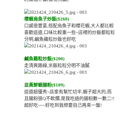
櫻蝦烏魚子炒飯($260)
口感很豐富,搭配烏魚子和櫻花蝦,大人都比較
喜歡這道,口味比較重一些~店裡的炒飯都粒粒
分明,鹹魚雞粒炒飯也好吃
鹹魚雞粒炒飯($200)
走清爽路線,米飯粒粒分明不油膩
韭黃鮮蝦腸粉($109)
這道超優秀~店家有幫忙切半,蝦子超大的,而
且腸粉很Q不軟爛,是我吃過的腸粉數一數二!!
超好吃~~~好吃到我想要自己再來一盤!