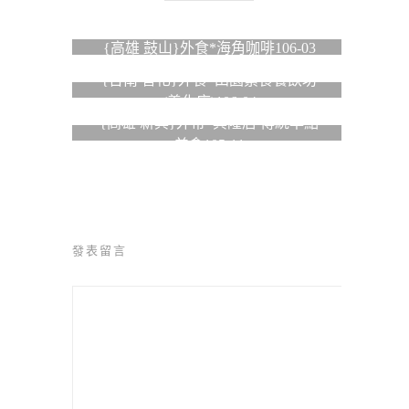
{高雄 鼓山}外食*海角咖啡106-03
{台南 善化}外食*田園素食餐飲坊
(善化店)106-04
{高雄 新興}外帶*興隆居 傳統早點
美食105-11
發表留言