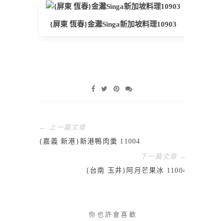
{屏東 恆春}金灘Singa新加坡料理10903
← 上一篇文章
{嘉義 新港}新港鴨肉羹 11004
下一篇文章 →
{台南 玉井}阿月芒果冰 11004
你也許會喜歡