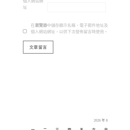
個人網站網
址
在
瀏覽器
中儲存顯示名稱、電子郵件地址及
個人網站網址，以供下次發佈留言時使用。
2026 年 8 月
一
二
三
四
五
六
日