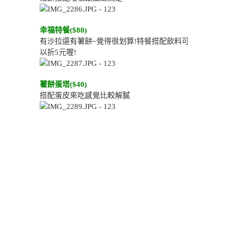
幸福特餐($80)
有沙拉還有薯餅~覺得很划算!特餐搭配飲料可
以折5元喔!
薯餅蛋塔($40)
搭配蛋皮來吃感覺比較解膩