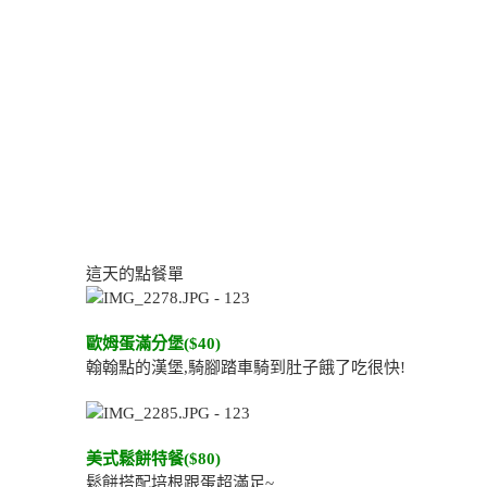
這天的點餐單
歐姆蛋滿分堡($40)
翰翰點的漢堡,騎腳踏車騎到肚子餓了吃很快!
美式鬆餅特餐($80)
鬆餅搭配培根跟蛋超滿足~