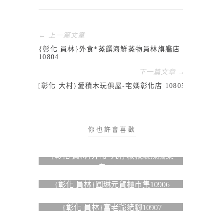
← 上一篇文章
{彰化 員林}外食*蒸饌海鮮蒸物員林旗艦店
10804
下一篇文章 →
{彰化 大村}愛積木玩俱屋-宅媽彰化店 10805
你也許會喜歡
{彰化 員林}外帶*丸仔叔叔麻辣關東
煮10709
{彰化 員林}圓琳元貨櫃市集10906
{彰化 員林}富老爺豬腳10907