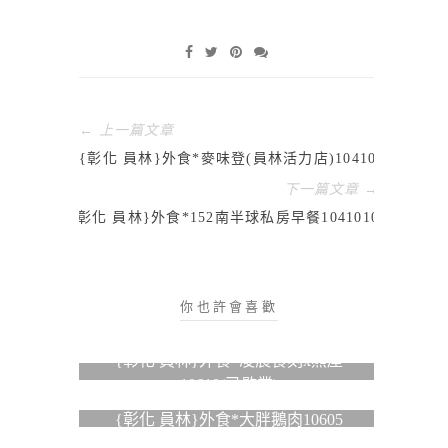
← 上一篇文章
{彰化 員林}外食*麥味登(員林活力店)1041004
下一篇文章 →
{彰化 員林}外食*152南半球私房早餐1041010
你也許會喜歡
{彰化 員林}外食*凌晨食刻x熊屋
10610(已歇業)
{彰化 員林}外食*大胖鵝肉10605