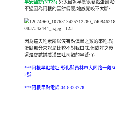
早安蛋餅(NT25)
兔兔最近早餐很愛點蛋餅呢~
不過因為阿根的蛋餅偏硬,她感覺咬不太斷~
因為這天吃素所以沒有點漢堡之類的來吃,就
蛋餅部分來說是比較不對我口味,但或許之後
還是會試試看漢堡吐司類的早餐: ))
***阿根早點地址:彰化縣員林市大同路一段30
2號
***阿根早點電話:04-8333778