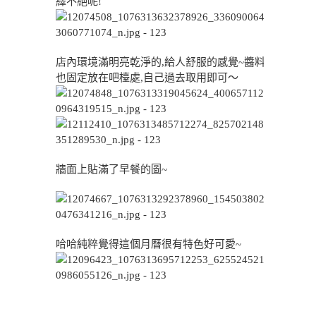
繹不絕呢!
店內環境滿明亮乾淨的,給人舒服的感覺~醬料
也固定放在吧檯處,自己過去取用即可～
牆面上貼滿了早餐的圖~
哈哈純粹覺得這個月曆很有特色好可愛~