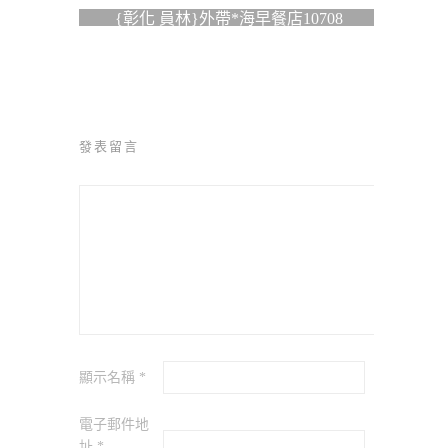
{彰化 員林}外帶*海早餐店10708
發表留言
顯示名稱
*
電子郵件地
址
*