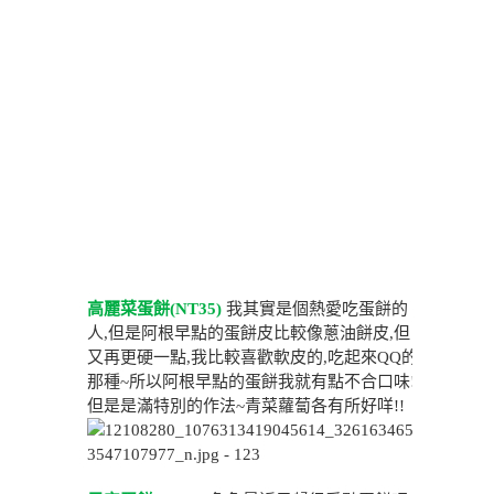
高麗菜蛋餅(NT35)
我其實是個熱愛吃蛋餅的
人,但是阿根早點的蛋餅皮比較像蔥油餅皮,但
又再更硬一點,我比較喜歡軟皮的,吃起來QQ的
那種~所以阿根早點的蛋餅我就有點不合口味!
但是是滿特別的作法~青菜蘿蔔各有所好咩!!