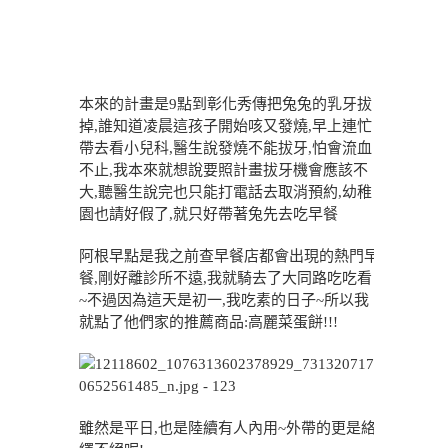
本來的計畫是9點到彰化秀傳把兔兔的乳牙拔
掉,誰知道凌晨這孩子開始咳又發燒,早上連忙
帶去看小兒科,醫生說發燒不能拔牙,怕會流血
不止,我本來就想說要照計畫拔牙機會應該不
大,聽醫生說完也只能打電話去取消預約,幼稚
園也請好假了,就只好帶著兔先去吃早餐
阿根早點是我之前查早餐店都會出現的熱門早
餐,剛好離診所不遠,我就騎去了大同路吃吃看
~不過因為這天是初一,我吃素的日子~所以我
就點了他們家的推薦商品:高麗菜蛋餅!!!
雖然是平日,也是陸續有人內用~外帶的更是絡