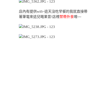
店內有提供wifi~這天沒吃早餐的我就直接帶
著筆電來這兒喝果昔!店裡
禁帶外食
唷~~