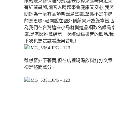
家的蔬菜會快速的燙過,去除掉菜腥味與避免
有細菌蟲卵,讓客人喝起來會健康又安心,我笑
問她為什麼有品項叫綠島拿鐵,拿鐵不是牛奶
的意思嗎~老闆說在國外稱蔬果汁為綠拿鐵,因
為我們在台灣這座小島就幫這品項取名綠島拿
鐵,是老闆推薦給第一次嚐試綠果昔的飲品,我
下次也想試試看綠果昔呢!
雖然窗外下著雨,但在店裡喝喝飲料打打文章
卻是悠閒萬分~