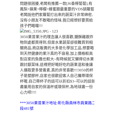
問題很困擾,老闆有推薦一款[J6香檸蔔蔔],有
鳳梨+蘋果+檸檬+蜂蜜跟最重要的VDS胡蘿蔔,
老闆說他們家蘿蔔打出來的蔬菜汁非常綿密,
沒有小朋友不敢喝的怪味,我已經想好要買給
孩子們喝囉!!!
3050果昔果汁的理念讓人很喜歡,鹽酥雞跟炸
物到處都買得到,但是水果蔬菜卻很難買到相
關商品,商店販賣的大多是化學加工品,想要喝
到天然健康的果汁真的不容易,加上價格較高
對店家的負擔也較大~有時候就又懶得切水果
跟討厭菜味,這裡把好喝好吃的蔬果混和後讓
人攝取更多營養素,真的非常喜歡!!!3050的杯
子是塑膠杯,店家也很歡迎客人自己攜帶環保
杯喔,自己帶杯子的話可以折扣$3~可以的話就
盡量用自家的保溫杯或環保杯,為地球盡一份
心力吧!!!!
***3050果昔果汁地址:彰化縣員林市員東路二
段481號