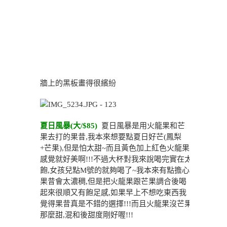
牆上的黑板畫得很繽紛
夏日風暴(大/$85)
夏日風暴是用火龍果和芒
果去打的果昔,我本來想要點夏日好芒(鳳梨
+芒果),但是怕太甜~而且黃色加上紅色火龍果
感覺就好美啊!!!不過大杯對我來說喝完實在太
飽,女孩兒點M號的就夠喝了~我本來有點擔心
果昔會太濃稠,但是把火龍果跟芒果調合後喝
起來很順又有飽足感,如果早上不想吃東西我
覺得果昔真是不錯的選擇!!!而且火龍果沒芒果
那麼甜,混和後甜度剛好喔!!!