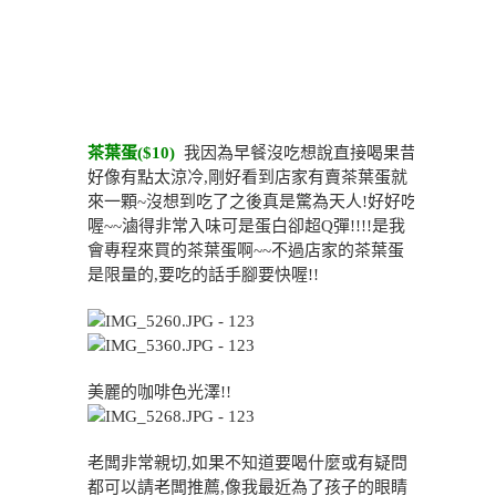
茶葉蛋($10)
我因為早餐沒吃想說直接喝果昔
好像有點太涼冷,剛好看到店家有賣茶葉蛋就
來一顆~沒想到吃了之後真是驚為天人!好好吃
喔~~滷得非常入味可是蛋白卻超Q彈!!!!是我
會專程來買的茶葉蛋啊~~不過店家的茶葉蛋
是限量的,要吃的話手腳要快喔!!
美麗的咖啡色光澤!!
老闆非常親切,如果不知道要喝什麼或有疑問
都可以請老闆推薦,像我最近為了孩子的眼睛