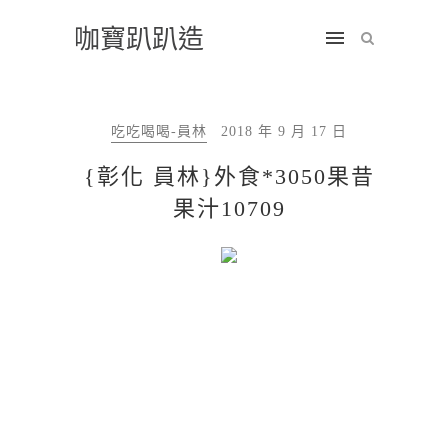
咖寶趴趴造
吃吃喝喝-員林
2018 年 9 月 17 日
{彰化 員林}外食*3050果昔
果汁10709