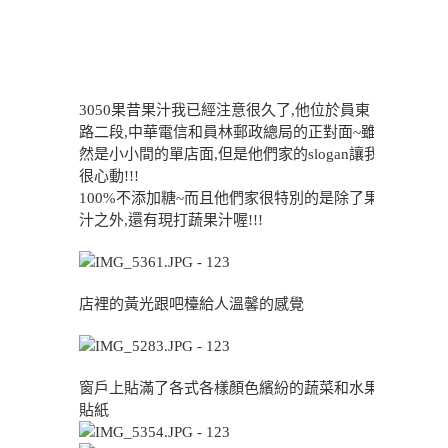
3050果昔果汁我已經注意很久了,他位於員東
路二段,中華電信和員林郵政總局的正對面~雖
然是小小間的單店面,但是他們家的slogan讓我
很心動!!!
100%不添加糖~而且他們家很特別的是除了果
汁之外,還有現打蔬果汁喔!!!
店裡的黃光跟吧檯給人溫馨的感覺
窗戶上貼滿了各式各樣顏色繽紛的蔬菜和水果
貼紙