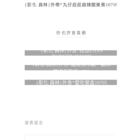
{彰化 員林}外帶*丸仔叔叔麻辣關東煮10709
你也許會喜歡
{彰化 員林}外食*拉亞LAYA
BURGER 1041226
{彰化 員林}外帶*龍燈夜市數一數二
碳烤香雞排10702
{彰化 員林}外食*愛吃餐盒10705
發表留言