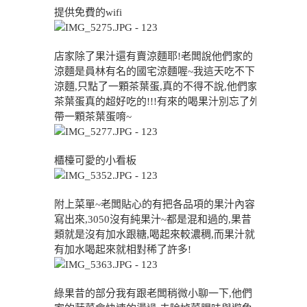
提供免費的wifi
店家除了果汁還有賣涼麵耶!老闆說他們家的
涼麵是員林有名的國宅涼麵喔~我這天吃不下
涼麵,只點了一顆茶葉蛋,真的不得不說,他們家
茶葉蛋真的超好吃的!!!有來的喝果汁別忘了外
帶一顆茶葉蛋唷~
櫃檯可愛的小看板
附上菜單~老闆貼心的有把各品項的果汁內容
寫出來,3050沒有純果汁~都是混和過的,果昔
類就是沒有加水跟糖,喝起來較濃稠,而果汁就
有加水喝起來就相對稀了許多!
綠果昔的部分我有跟老闆稍微小聊一下,他們