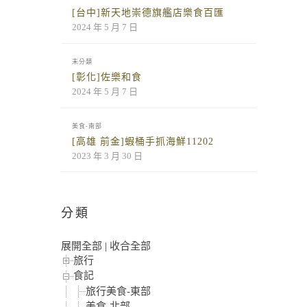
[台中]新天地崇德旗艦店樂食百匯
2024 年 5 月 7 日
未分類
[彰化]佐樂和食
2024 年 5 月 7 日
美食-南部
[高雄 前金]蝦桶手抓海鮮11202
2023 年 3 月 30 日
分類
展開全部
|
收合全部
旅行
食記
旅行美食-東部
美食-北部