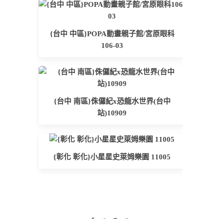
{台中 中區}POPA動畫親子館/宮原眼科
106-03
{台中 南區}侏儸紀x恐龍水世界(台中
站)10909
{彰化 彰化}小星星史萊姆樂園 11005