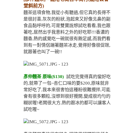
堂斜前方)
麵茶這項食物,我從小有聽過,但它真的長得不
是很討喜,灰灰的粉狀,泡起來又好像北鼻的副
食品黏呼呼的,可是雙寶說想試吃看看,我也跟
著吃,居然出乎我意料之外的好吃耶!!!香濃的
麵香,熱的感覺吃一碗就很有飽足感,而我們看
到有一對情侶端著麵茶冰走,覺得好像很促咪,
就跟著也叫了一碗!!
彥仲麵茶 原味($130)
試吃完覺得真的蠻好吃
的,就帶了一包~杏仁口味的要$200,原味就非
常好吃了,我本來很害怕這種粉很難攪拌,可能
會有很多顆粒,沒想到很好攪開,變成很均勻的
糊狀喔!老闆很大方,熱的跟冰的都可以讓客人
試吃喔~