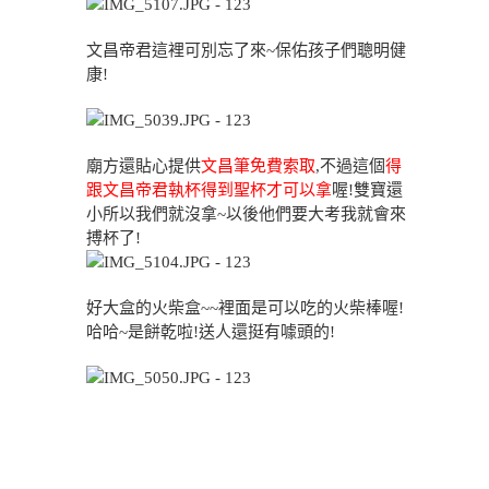
文昌帝君這裡可別忘了來~保佑孩子們聰明健
康!
廟方還貼心提供
文昌筆免費索取
,不過這個
得
跟文昌帝君執杯得到聖杯才可以拿
喔!雙寶還
小所以我們就沒拿~以後他們要大考我就會來
搏杯了!
好大盒的火柴盒~~裡面是可以吃的火柴棒喔!
哈哈~是餅乾啦!送人還挺有噱頭的!