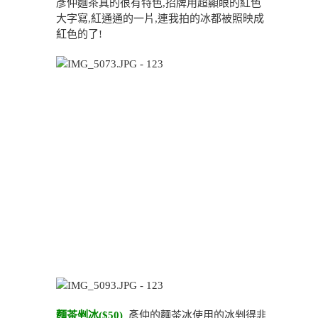
彥仲麵茶真的很有特色,招牌用超顯眼的紅色
大字寫,紅通通的一片,連我拍的冰都被照映成
紅色的了!
麵茶剉冰($50)
彥仲的麵茶冰使用的冰剉得非