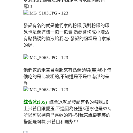
走過來的,跟著股溝小姐走就可以順利到達
囉!!!
發記有名的就是他們家的粉粿,我對粉粿的印
象也是像這樣一包一包賣,媽媽會切成小塊沾
有點黏稠的糖液給我吃~發記的粉粿是自家做
的喔!
他們家的米苔目看起來有點像麵線(笑)我小時
候吃的是比較粗的,不知道是不是中南部的差
異
綜合冰($35)
綜合冰就是發記有名的粉粿,加
上米苔目跟愛玉,不過因為任選3種冰也是$35,
所以可以選自己喜歡的料~對我來說最完美的
搭配是粉粿.米苔目和鳳梨!!!