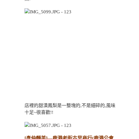
店裡的甜漬鳳梨是一整塊的,不是細碎的,風味
十足~很喜歡!!
[彥仲麵茶]—鹿港老街古早商行(鹿港公會