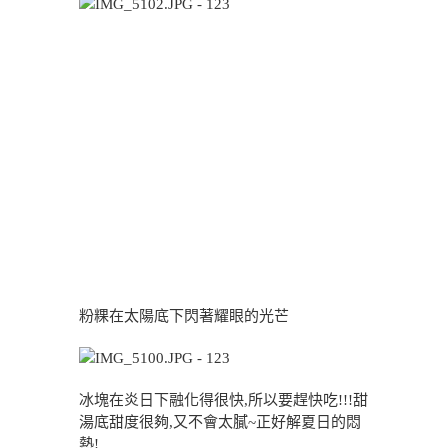
粉粿在太陽底下閃著耀眼的光芒
冰塊在炎日下融化得很快,所以要趕快吃!!!甜
湯底甜度很夠,又不會太膩~正好解夏日的悶
熱!