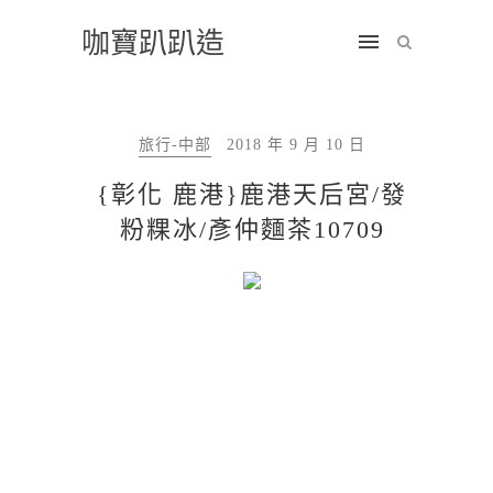
咖寶趴趴造
旅行-中部
2018 年 9 月 10 日
{彰化 鹿港}鹿港天后宮/發
粉粿冰/彥仲麵茶10709