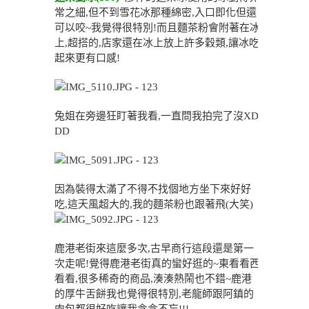
常之細,但不到雪花冰那種綿密,入口即化但還
可以咬~我覺得很特別!而且麵茶粉會附著在冰
上,超搭的,店家還在冰上放上許多穀類,讓冰吃
起來更有口感!
兔姐在旁邊狂盯著我看,一直問我拍完了沒XD
DD
因為裝得太滿了不得不找個地方坐下來好好
吃,這天風超大的,我的麵茶粉也跟著飛(大笑)
鹿港老街來這麼多次,古早商行這段還是第一
次走呢!覺得鹿港老街真的蠻好逛的~東看看西
看看,很多稀奇的商品,湊湊熱鬧也不錯~鹿港
的厚牛舌餅我也覺得很特別,老龍師跟阿鎮的