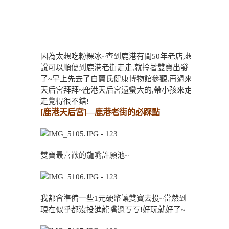
因為太想吃粉粿冰~查到鹿港有間50年老店,想
說可以順便到鹿港老街走走,就拎著雙寶出發
了~早上先去了白蘭氏健康博物館參觀,再過來
天后宮拜拜~鹿港天后宮還蠻大的,帶小孩來走
走覺得很不錯!
[鹿港天后宮]—鹿港老街的必踩點
雙寶最喜歡的龍嘴許願池~
我都會準備一些1元硬幣讓雙寶去投~當然到
現在似乎都沒投進龍嘴過ㄎㄎ!好玩就好了~