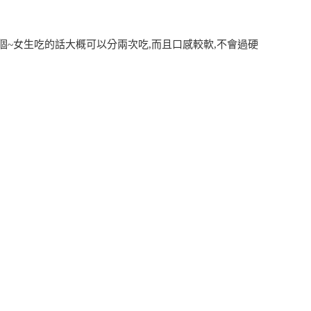
個~女生吃的話大概可以分兩次吃,而且口感較軟,不會過硬