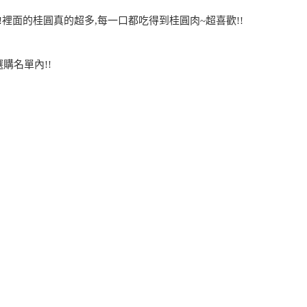
!裡面的桂圓真的超多,每一口都吃得到桂圓肉~超喜歡!!
購名單內!!