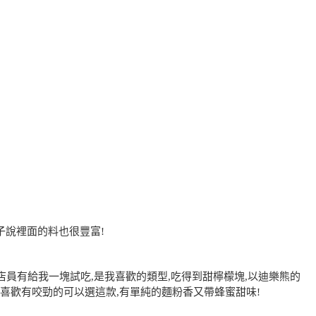
子說裡面的料也很豐富!
,店員有給我一塊試吃,是我喜歡的類型,吃得到甜檸檬塊,以迪樂熊的
,喜歡有咬勁的可以選這款,有單純的麵粉香又帶蜂蜜甜味!