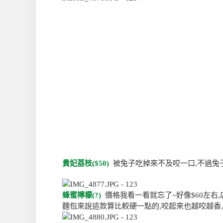
貴妃荔枝($50)
被兔子吃掉來不及咬一口,不過兔
蜂蜜檸檬(?)
價格我看一看就忘了~好像$60左右
麵包來說這款算比較硬一點的,咬起來也越咬越香