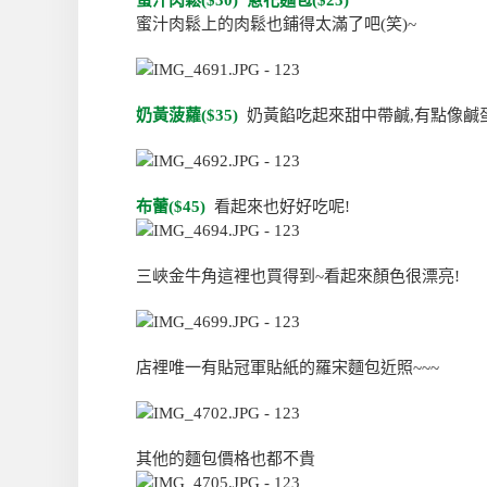
蜜汁肉鬆($30) 蔥花麵包($25)
蜜汁肉鬆上的肉鬆也鋪得太滿了吧(笑)~
奶黃菠蘿($35)
奶黃餡吃起來甜中帶鹹,有點像鹹
布蕾($45)
看起來也好好吃呢!
三峽金牛角這裡也買得到~看起來顏色很漂亮!
店裡唯一有貼冠軍貼紙的羅宋麵包近照~~~
其他的麵包價格也都不貴