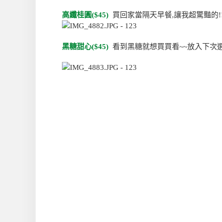
高纖桂圓($45)
買回家當隔天早餐,讓我超驚豔的!
黑糖甜心($45)
看到黑糖就想買買看~~放入下次選