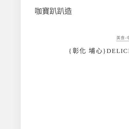
咖寶趴趴造
美食-
{彰化 埔心}DELI