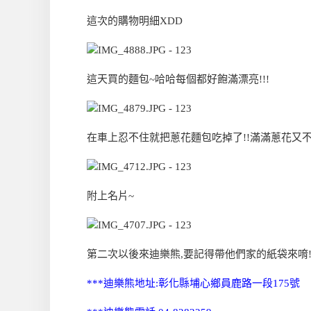
這次的購物明細XDD
這天買的麵包~哈哈每個都好飽滿漂亮!!!
在車上忍不住就把蔥花麵包吃掉了!!滿滿蔥花又不
附上名片~
第二次以後來迪樂熊,要記得帶他們家的紙袋來唷
***迪樂熊地址:彰化縣埔心鄉員鹿路一段175號