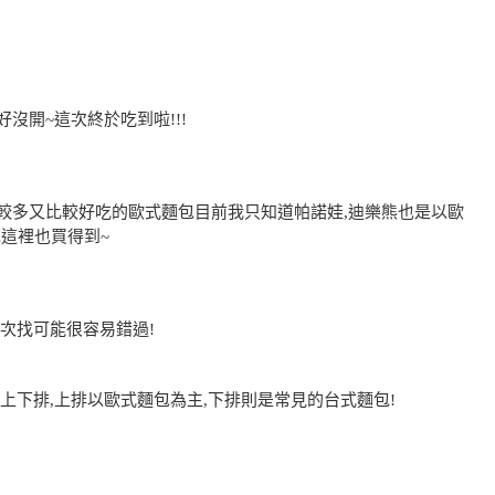
沒開~這次終於吃到啦!!!
較多又比較好吃的歐式麵包目前我只知道帕諾娃,迪樂熊也是以歐
包這裡也買得到~
次找可能很容易錯過!
上下排,上排以歐式麵包為主,下排則是常見的台式麵包!