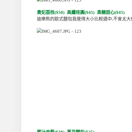
貴妃荔枝($50) 高纖桂圓($45) 黑糖甜心($45)
迪樂熊的歐式麵包我覺得大小比較適中,不會太大