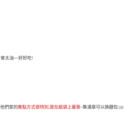
會太油~~好好吃!
!他們家的
集點方式很特別,是在紙袋上蓋章
~集滿章可以換麵包:)))