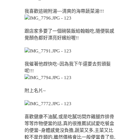
我喜歡這碗附湯~~清爽的海帶蔬菜湯!!!
跟店家多要了一個碗裝飯給翰翰吃,隨便裝感
覺顏色都好漂亮好繽紛喔!!
我催著他趕快吃~因為我下午還要去剪頭髮
呢!!!
附上名片~
喜歡健康不油膩,或是吃膩坊間炸雞腿炸排骨
等等炸物便當的話,真的很推薦試試愛吃餐盒
的便當~身體感覺沒負擔,蔬菜又多,主菜又比
較不是炸類的,雖然價格會比一般便當貴了些,