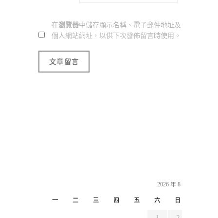
在
瀏覽器
中儲存顯示名稱、電子郵件地址及
個人網站網址，以供下次發佈留言時使用。
2026 年 8 月
一
二
三
四
五
六
日
1
2