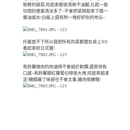
新鮮的蔬菜,吃起來都很清爽不油膩,比起一般
坊間的便當清淡多了~不會把菜撈起來下面一
層油或水!白飯上還有附一塊好好吃的地瓜~
托盤放不下所以我把所有的菜都擺在桌上XD
看起來好日式喔!
馬鈴薯燉肉的肉滷得不會過於軟爛,還是保有
口感~馬鈴薯跟紅蘿蔔切得很大塊,咬起來超滿
足!糖醋雞丁味道也不會太重,雞肉很嫩喔!