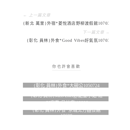
← 上一篇文章
{新北 萬里}外宿*菱悅酒店野柳渡假館10703
下一篇文章 →
{彰化 員林}外食*Good Vibes好氣氛10703
你也許會喜歡
{彰化 員林}外食*大碗公1050724
{彰化 員林}Miss Energy能量小姐 低
GI廚房(員林店)10906
{彰化 員林}外食*京城北方麵食館
10608