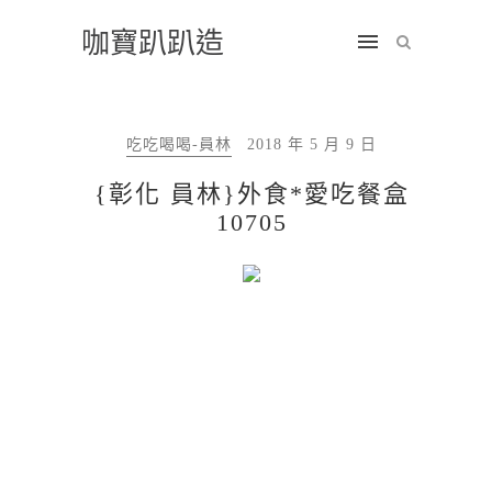
咖寶趴趴造
吃吃喝喝-員林
2018 年 5 月 9 日
{彰化 員林}外食*愛吃餐盒
10705