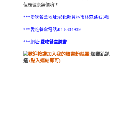
但是健康無價唷!!!
***愛吃餐盒地址:彰化縣員林市林森路423號
***愛吃餐盒電話:04-8334939
***網址:
愛吃餐盒臉書
歡迎按讚加入我的臉書粉絲團:
咖寶趴趴
造
(點入連結即可)