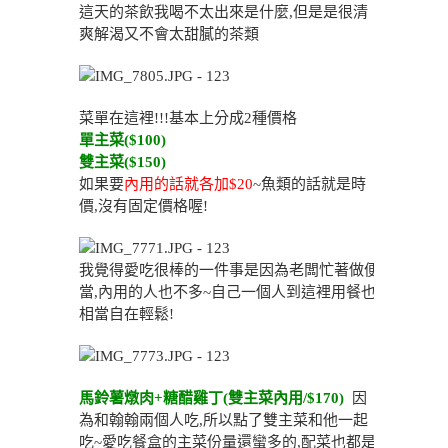
這天的茶飲我喝不太出來是什麼,但是是很清
爽解渴又不會太甜膩的茶類
菜單在這裡!!!基本上分成2種價格
單主菜($100)
雙主菜($150)
如果要
內用的話就各加$20
~魚類的話就是時
價,沒有固定價格喔!
我覺得愛吃很棒的一件事是因為老闆忙著做便
當,內用的人也不多~自己一個人到這裡用餐也
相當自在輕鬆!
馬鈴薯燉肉+糖醋雞丁(雙主菜內用/$170)
因
為和翰翰兩個人吃,所以點了雙主菜和他一起
吃~愛吃餐盒的主菜份量還蠻多的,配菜也都是