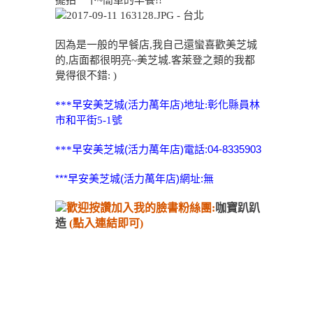
擺拍一下~簡單的早餐!!
因為是一般的早餐店,我自己還蠻喜歡美芝城
的,店面都很明亮~美芝城.客萊登之類的我都
覺得很不錯: )
***早安美芝城(活力萬年店)地址:彰化縣員林
市和平街5-1號
早
安美芝城(活力萬年店)電話:04-8335903
***
***
早
安美芝城(活力萬年店)網址:無
歡迎按讚加入我的臉書粉絲團:
咖寶趴趴
造
(點入連結即可)