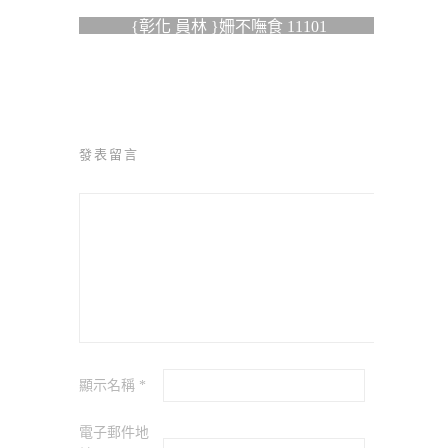
{彰化 員林 }姍不嘸食 11101
發表留言
顯示名稱
*
電子郵件地