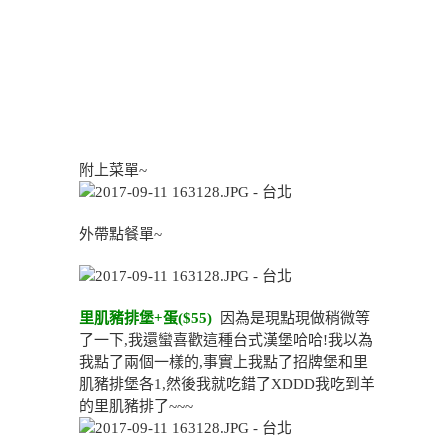
附上菜單~
外帶點餐單~
里肌豬排堡+蛋($55)
因為是現點現做稍微等
了一下,我還蠻喜歡這種台式漢堡哈哈!我以為
我點了兩個一樣的,事實上我點了招牌堡和里
肌豬排堡各1,然後我就吃錯了XDDD我吃到羊
的里肌豬排了~~~