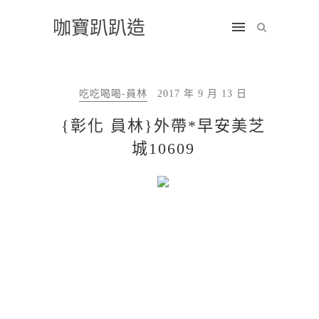
咖寶趴趴造
吃吃喝喝-員林
2017 年 9 月 13 日
{彰化 員林}外帶*早安美芝
城10609