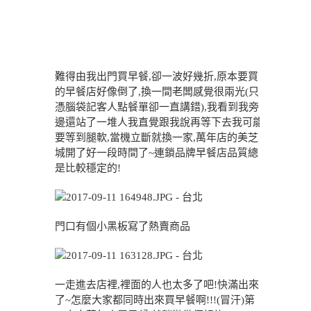
難得由我出門買早餐,卻一波好幾折,原本要買
的早餐店好像倒了,換一間老闆感覺很兩光(只
憑腦袋記客人點餐單卻一直講錯),我看到我旁
邊還站了一堆人我直覺跟我說再等下去我可能
要等到腿軟,當機立斷就換一家,萬年店的美芝
城開了好一段時間了~連鎖品牌早餐店品質總
是比較穩定的!
門口有個小黑板寫了熱賣商品
一走進去店裡,裡面的人也太多了吧!快滿出來
了~怎麼大家都同時出來買早餐啊!!!(冒汗)第