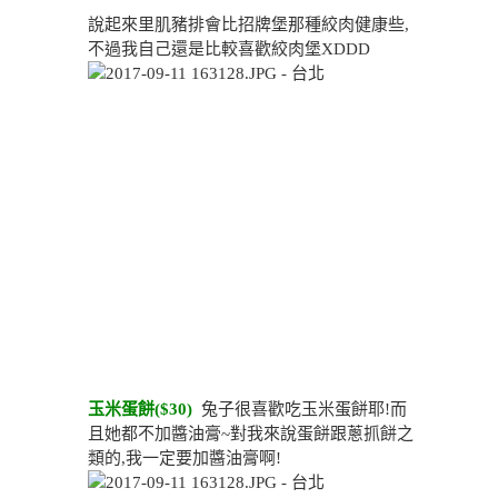
說起來里肌豬排會比招牌堡那種絞肉健康些,
不過我自己還是比較喜歡絞肉堡XDDD
玉米蛋餅($30)
兔子很喜歡吃玉米蛋餅耶!而
且她都不加醬油膏~對我來說蛋餅跟蔥抓餅之
類的,我一定要加醬油膏啊!