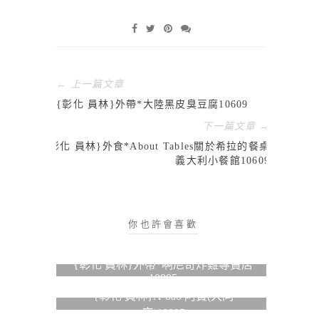
← 上一篇文章
{彰化 員林}外帶*大陸黑皮臭豆腐10609
下一篇文章 →
{彰化 員林}外食*About Tables關於希拉的餐桌
義大利小餐館10609
你也許會喜歡
{彰化 員林}外帶*啊尼奇炸雞專賣店
10805
{彰化 員林}A-bao 阿寶(大同
店)10905