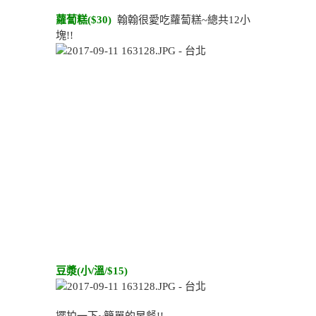
蘿蔔糕($30)
翰翰很愛吃蘿蔔糕~總共12小
塊!!
豆漿(小/溫/$15)