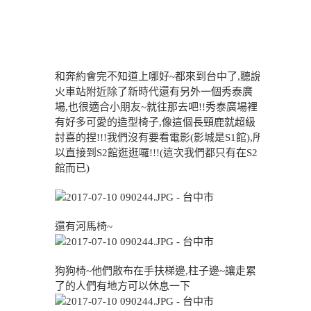
和奔約會完不知道上哪好~都來到台中了,聽說
火車站附近除了新時代還有另外一個秀泰廣
場,也很適合小朋友~就往那去吧!!秀泰廣場裡
有好多可愛的造型椅子,像這個長頸鹿就超級
討喜的捏!!!我們沒有要看電影(影城是S1館),所
以直接到S2館逛逛囉!!!(這次我們都只有在S2
館而已)
還有河馬椅~
狗狗椅~他們散布在手扶梯邊,柱子邊~讓走累
了的人們有地方可以休息一下