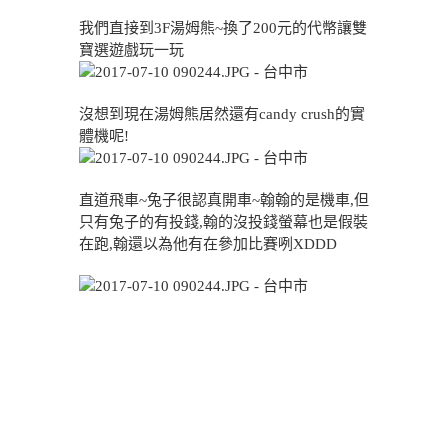
我們直接到3F湯姆熊~換了200元的代幣讓雙
寶選遊戲玩一玩
沒想到現在湯姆熊居然還有candy crush的實
體機呢!
直道飛車~兔子很認真開車~翰翰的是機車,但
只有兔子的有投錢,翰的沒投錢螢幕也是假裝
在跑,翰還以為他有在參加比賽咧XDDD