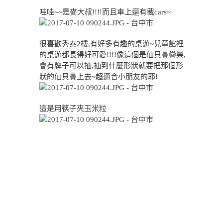
哇哇~~是麥大叔!!!!而且車上還有載cars~
很喜歡秀泰2樓,有好多有趣的桌遊~兒童館裡
的桌遊都長得好可愛!!!!像這個是仙貝疊疊樂,
會有牌子可以抽,抽到什麼形狀就要把那個形
狀的仙貝疊上去~超適合小朋友的耶!
這是用筷子夾玉米粒