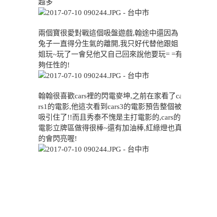
越多
兩個寶很愛對戰這個吸盤遊戲,翰途中還因為
兔子一直得分生氣的離開,我只好代替他跟姐
姐玩~玩了一會兒他又自己回來說他要玩= =有
夠任性的!
翰翰很喜歡cars裡的閃電麥坤,之前在家看了ca
rs1的電影,他這次看到cars3的電影預告整個被
吸引住了!!而且秀泰不愧是主打電影的,cars的
電影立牌區做得很棒~還有加油棒,紅綠燈也真
的會閃亮喔!