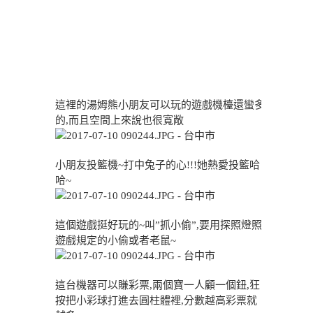
這裡的湯姆熊小朋友可以玩的遊戲機檯還蠻多
的,而且空間上來說也很寬敞
小朋友投籃機~打中兔子的心!!!她熱愛投籃哈
哈~
這個遊戲挺好玩的~叫”抓小偷”,要用探照燈照
遊戲規定的小偷或者老鼠~
這台機器可以賺彩票,兩個寶一人顧一個鈕,狂
按把小彩球打進去圓柱體裡,分數越高彩票就