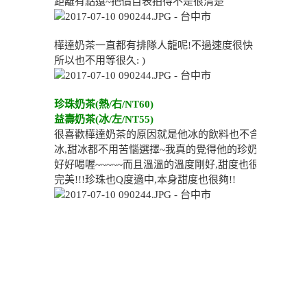
距離有點遠~把價目表拍得不是很清楚
樺達奶茶一直都有排隊人龍呢!不過速度很快
所以也不用等很久: )
珍珠奶茶(熱/右/NT60)
益壽奶茶(冰/左/NT55)
很喜歡樺達奶茶的原因就是他冰的飲料也不含
冰,甜冰都不用苦惱選擇~我真的覺得他的珍奶
好好喝喔~~~~~而且溫溫的溫度剛好,甜度也很
完美!!!珍珠也Q度適中,本身甜度也很夠!!