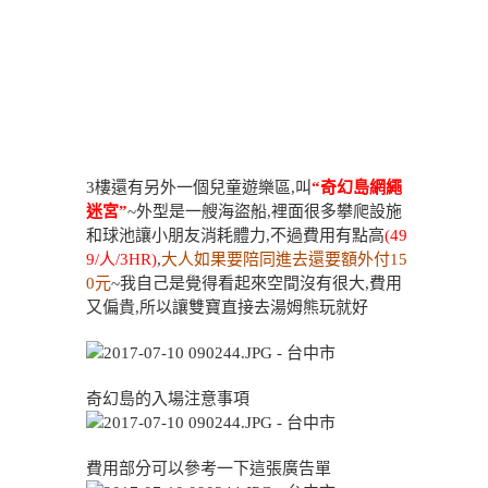
3樓還有另外一個兒童遊樂區,叫
“奇幻島網繩
迷宮”
~外型是一艘海盜船,裡面很多攀爬設施
和球池讓小朋友消耗體力,不過費用有點高
(49
9/人/3HR)
,
大人如果要陪同進去還要額外付15
0元
~我自己是覺得看起來空間沒有很大,費用
又偏貴,所以讓雙寶直接去湯姆熊玩就好
奇幻島的入場注意事項
費用部分可以參考一下這張廣告單