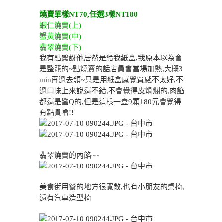
燒賣單樣NT70,任選3樣NT180
蝦仁燒賣(上)
蟹黃燒賣(中)
翡翠燒賣(下)
我有點驚訝他居然是給我紙盒,我原本以為會
是整籠的~點燒賣的話店員會當場加熱,大概3
min再過去領~只是用紙盒感覺質感不太好,不
過口味上來說還不錯,不會覺得皮爛爛的,肉餡
都還是蠻Q的,但是這樣一盒9顆180元會覺得
有點貴嚕!!
翡翠燒賣的內餡~~
美食街用餐的地方很寬敞,也有小朋友的桌椅,
還有汽車造型椅