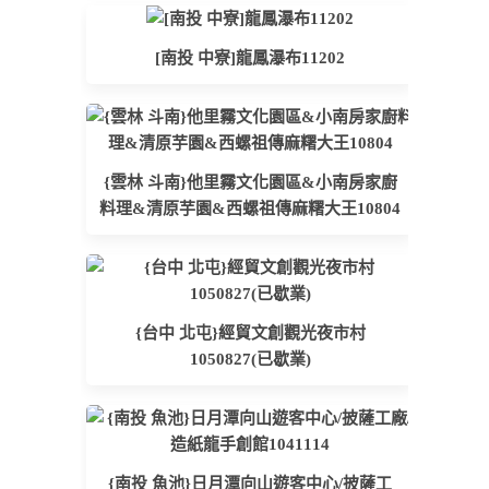
[南投 中寮]龍鳳瀑布11202
{雲林 斗南}他里霧文化園區&小南房家廚
料理&清原芋園&西螺祖傳麻糬大王10804
{台中 北屯}經貿文創觀光夜市村
1050827(已歇業)
{南投 魚池}日月潭向山遊客中心/披薩工