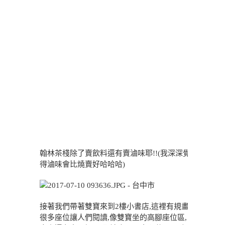
翰林茶棧除了賣飲料還有賣滷味耶!!(我深深覺
得滷味會比燒賣好哈哈哈)
接著我們帶著雙寶來到2樓小書店,這裡有規畫
很多座位讓人們閱讀,像雙寶坐的高腳座位區,