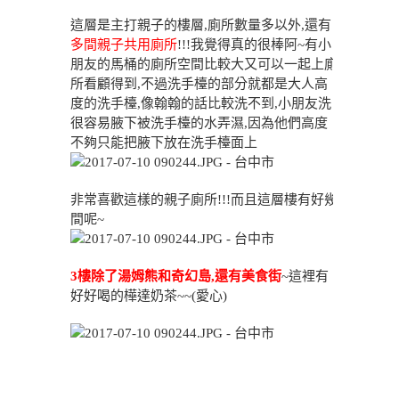
這層是主打親子的樓層,廁所數量多以外,還有
多間親子共用廁所
!!!我覺得真的很棒阿~有小
朋友的馬桶的廁所空間比較大又可以一起上廁
所看顧得到,不過洗手檯的部分就都是大人高
度的洗手檯,像翰翰的話比較洗不到,小朋友洗
很容易腋下被洗手檯的水弄濕,因為他們高度
不夠只能把腋下放在洗手檯面上
非常喜歡這樣的親子廁所!!!而且這層樓有好幾
間呢~
3樓除了湯姆熊和奇幻島,還有美食街
~這裡有
好好喝的樺達奶茶~~(愛心)