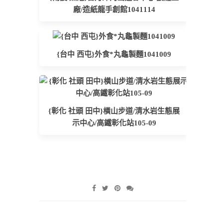
廠/造紙龍手創館1041114
{台中 西屯}外食*丸龜製麵1041009
{彰化 社頭 田中}橫山步道/清水岩生態展
示中心/高鐵彰化站105-09