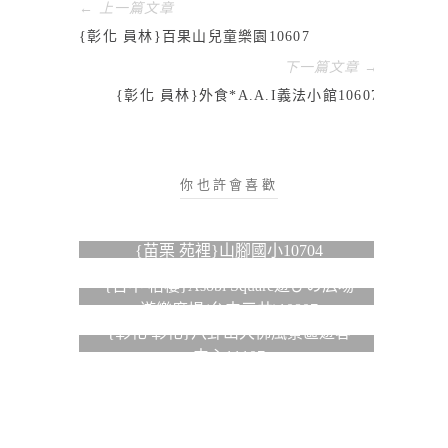
← 上一篇文章
{彰化 員林}百果山兒童樂園10607
下一篇文章 →
{彰化 員林}外食*A.A.I義法小館10607
你也許會喜歡
{苗栗 苑裡}山腳國小10704
{台中 梧棲}Asobi Square遊びの広場
遊樂廣場(台中三井)10807
{彰化 彰化}八卦山大佛風景區遊客
中心11107