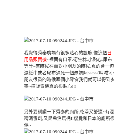
我覺得秀泰廣場有很多貼心的設施,像這個
日
用品販賣機
~裡面有口罩.衛生棉.小點心.尿布
等等~有時候在面對小朋友的時候,真的會一包
濕紙巾或者尿布逼死一個媽媽阿~~~~(吶喊)小
朋友很番的時候塞個小零食我們就可以得到安
寧~這販賣機真的很貼心!!!
另外要稱讚一下秀泰的廁所,乾淨又舒適~有酒
精消毒劑,又是免治馬桶!!感覺和日本的廁所很
像~