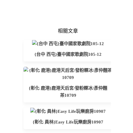
相關文章
{台中 西屯}臺中國家歌劇院105-12
{彰化 鹿港}鹿港天后宮/發粉粿冰/彥仲麵
茶10709
{彰化 員林}Easy Life玩樂廚房10907