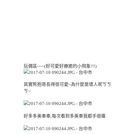
玩偶區~~~(好可愛好療癒的小飛象!!!)
其實熊抱哥長得很可愛~為什麼是壞人呢ㄎㄎ
ㄎ~
好多多美車車,每次看到多美車我都手很癢