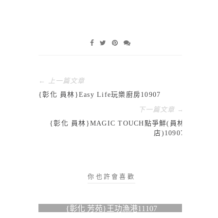
← 上一篇文章
{彰化 員林}Easy Life玩樂廚房10907
下一篇文章 →
{彰化 員林}MAGIC TOUCH點爭鮮(員林
店)10907
你也許會喜歡
{彰化 芳苑}王功漁港11107