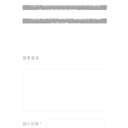
{台中 清水}高美濕地/高美濕地景觀
橋/9號風車海角明珠1050904
{南投 草屯}中興新村-轆轆散步市集/
光華公園10906
發表留言
顯示名稱
*