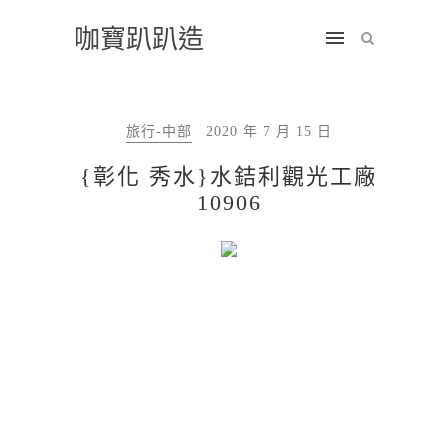
咖寶趴趴造
旅行-中部
2020 年 7 月 15 日
{彰化 秀水}水銡利觀光工廠
10906