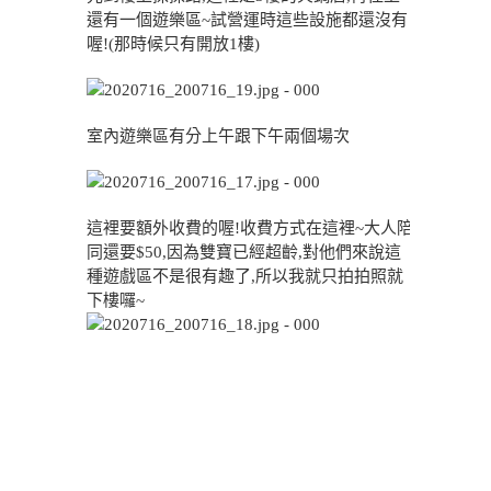
還有一個遊樂區~試營運時這些設施都還沒有
喔!(那時候只有開放1樓)
室內遊樂區有分上午跟下午兩個場次
這裡要額外收費的喔!收費方式在這裡~大人陪
同還要$50,因為雙寶已經超齡,對他們來說這
種遊戲區不是很有趣了,所以我就只拍拍照就
下樓囉~