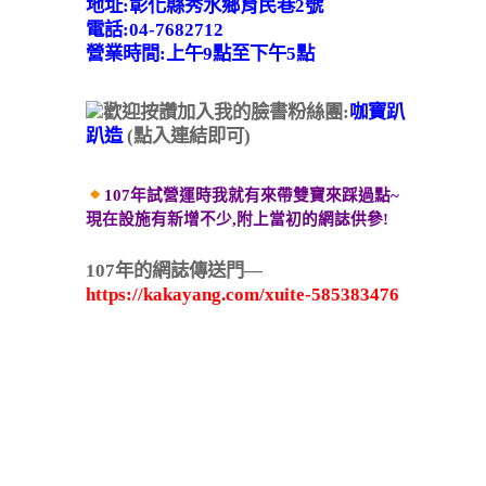
地址:彰化縣秀水鄉育民巷2號
電話:04-7682712
營業時間:上午9點至下午5點
歡迎按讚加入我的臉書粉絲團:
咖寶趴
趴造
(點入連結即可)
107年試營運時我就有來帶雙寶來踩過點~
現在設施有新增不少,附上當初的網誌供參!
107年的網誌傳送門—
https://kakayang.com/xuite-585383476