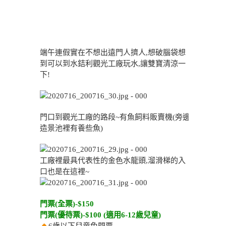
端午連假實在不想出遠門人擠人,想破腦袋想
到可以到水銡利觀光工廠玩水,讓雙寶清涼一
下!
門口到觀光工廠的路段~有魚飼料販賣機(旁邊
造景池裡有養些魚)
工廠裡最具代表性的金色水龍頭,溜滑梯的入
口也是在這裡~
門票(全票)-$150
門票(優待票)-$100 (適用6-12歲兒童)