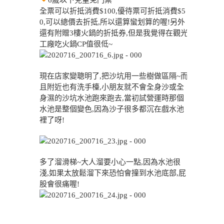
6歲以下兒童免門票
全票可以折抵消費$100,優待票可折抵消費$5
0,可以總價去折抵,所以還算蠻划算的喔!另外
還有附贈3樓火鍋的折抵券,但是我覺得在觀光
工廠吃火鍋CP值很低~
現在店家變聰明了,把沙坑用一些樹做區隔~而
且附近也有洗手檯,小朋友就不會全身沙或全
身濕的沙坑水池跑來跑去,當初試營運時那個
水池是整個變色,因為沙子很多都沉在戲水池
裡了呀!
多了溜滑梯~大人溜要小心一點,因為水池很
淺,如果太放鬆溜下來恐怕會撞到水池底部,屁
股會很痛喔!