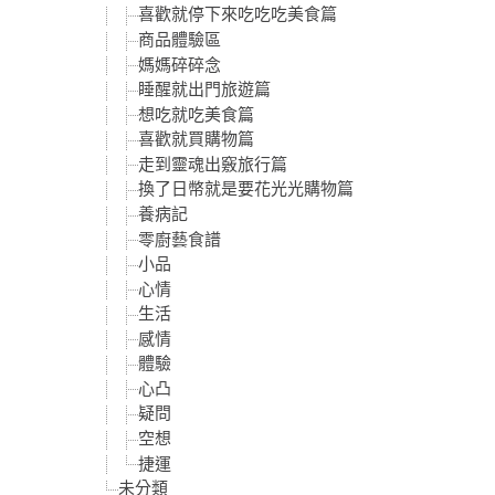
喜歡就停下來吃吃吃美食篇
商品體驗區
媽媽碎碎念
睡醒就出門旅遊篇
想吃就吃美食篇
喜歡就買購物篇
走到靈魂出竅旅行篇
換了日幣就是要花光光購物篇
養病記
零廚藝食譜
小品
心情
生活
感情
體驗
心凸
疑問
空想
捷運
未分類