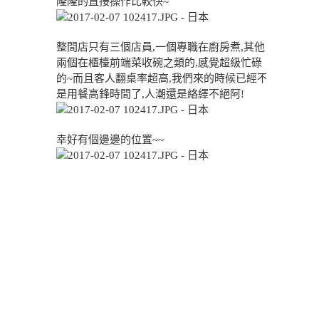
隆隆的直接操作比較快~
整間店只有三個店員,一個專職在廚房煮,其他
兩個在櫃檯前端菜收碗之類的,感覺超級忙碌
的~而且客人翻桌率超高,我們來的時候已經不
是用餐高鋒時間了,人潮還是絡繹不絕阿!
幸好有個邊邊的位置~~