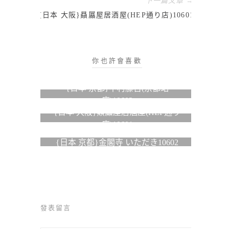
下一篇文章 →
{日本 大阪}贔屭屋居酒屋(HEP通り店)10601
你也許會喜歡
{日本 京都}中村藤吉(京都站
店)10602
{日本 大阪}贔屭屋居酒屋(HEP通り
店)10601
{日本 京都}金閣寺 いただき10602
發表留言