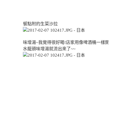
餐點附的生菜沙拉
味增湯~我覺得很好喝!店家用像啤酒桶一樣開
水龍頭味增湯就流出來了~~