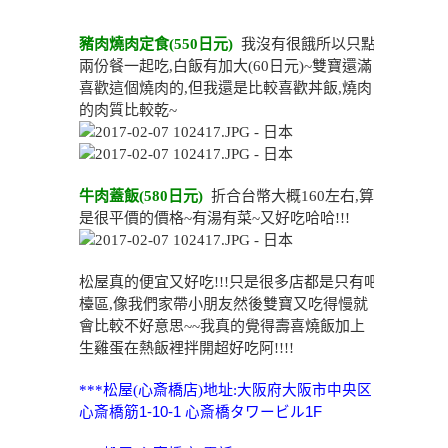
豬肉燒肉定食(550日元)
我沒有很餓所以只點
兩份餐一起吃,白飯有加大(60日元)~雙寶還滿
喜歡這個燒肉的,但我還是比較喜歡丼飯,燒肉
的肉質比較乾~
牛肉蓋飯(580日元)
折合台幣大概160左右,算
是很平價的價格~有湯有菜~又好吃哈哈!!!
松屋真的便宜又好吃!!!只是很多店都是只有吧
檯區,像我們家帶小朋友然後雙寶又吃得慢就
會比較不好意思~~我真的覺得壽喜燒飯加上
生雞蛋在熱飯裡拌開超好吃阿!!!!
***松屋(心斎橋店)地址:
大阪府大阪市中央区
心斎橋筋1-10-1 心斎橋タワービル1F