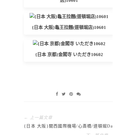
店)10601
{日本 大阪}龜王拉麵(道頓堀店)10601
{日本 京都}金閣寺 いただき10602
← 上一篇文章
{日本 大阪}關西國際機場/心斎橋/道頓堀Day1