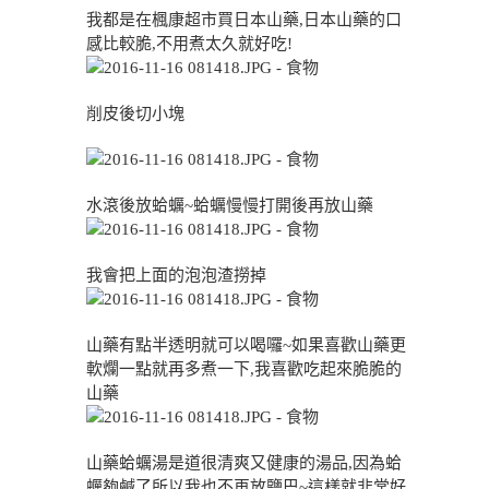
我都是在楓康超市買日本山藥,日本山藥的口
感比較脆,不用煮太久就好吃!
削皮後切小塊
水滾後放蛤蠣~蛤蠣慢慢打開後再放山藥
我會把上面的泡泡渣撈掉
山藥有點半透明就可以喝囉~如果喜歡山藥更
軟爛一點就再多煮一下,我喜歡吃起來脆脆的
山藥
山藥蛤蠣湯是道很清爽又健康的湯品,因為蛤
蠣夠鹹了所以我也不再放鹽巴~這樣就非常好