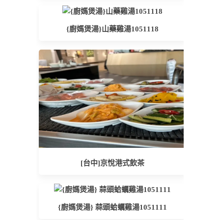
{廚媽煲湯}山藥雞湯1051118
[台中]京悅港式飲茶
{廚媽煲湯} 蒜頭蛤蠣雞湯1051111