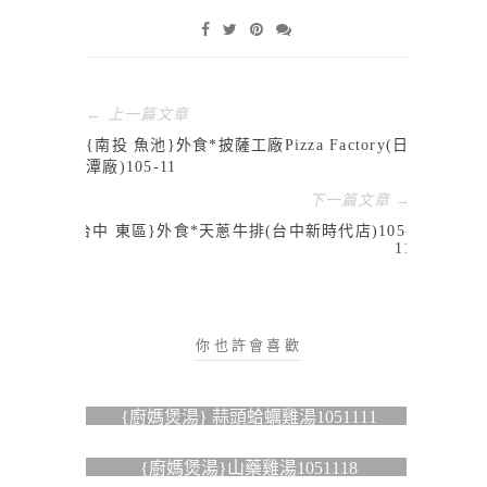
← 上一篇文章
{南投 魚池}外食*披薩工廠Pizza Factory(日月
潭廠)105-11
下一篇文章 →
{台中 東區}外食*天蔥牛排(台中新時代店)105-
11
你也許會喜歡
{廚媽煲湯} 蒜頭蛤蠣雞湯1051111
{廚媽煲湯}山藥雞湯1051118