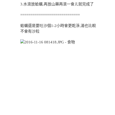
3.水滾放蛤蠣,再放山藥再滾一會ㄦ就完成了
=============================
蛤蠣還是要吐沙個1-2小時會更乾淨,湯也比較
不會有沙粒