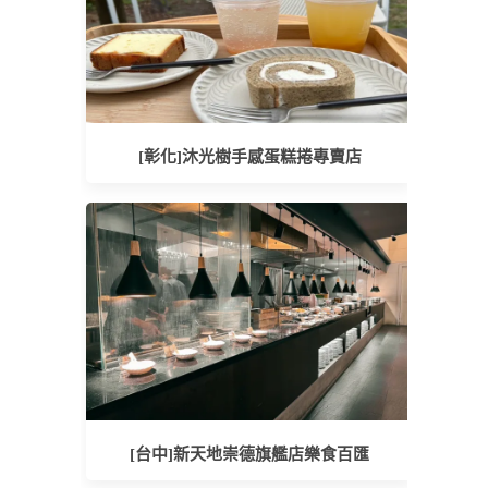
[彰化]沐光樹手感蛋糕捲專賣店
[台中]新天地崇德旗艦店樂食百匯