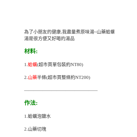
為了小朋友的健康,我盡量煮原味湯~山藥蛤蠣
湯是很方便又好喝的湯品
材料:
1.
蛤蠣
(超市買單包裝約NT80)
2.
山藥
半條(超市買整條約NT200)
————————————————
作法:
1.蛤蠣泡鹽水
2.山藥切塊