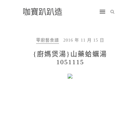
咖寶趴趴造
零廚藝食譜
2016 年 11 月 15 日
{廚媽煲湯}山藥蛤蠣湯
1051115