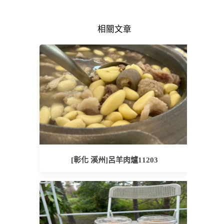
相關文章
[彰化 溪州]呂羊肉爐11203