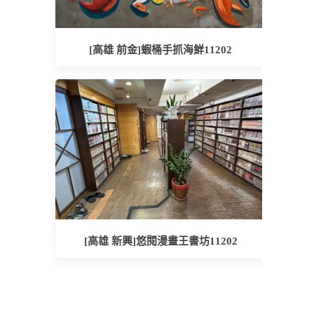
[高雄 前金]蝦桶手抓海鮮11202
[高雄 新興]悠閱漫畫王書坊11202