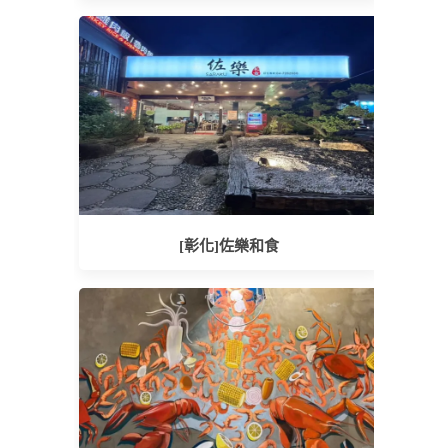
[彰化]佐樂和食