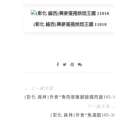
{彰化 線西}興麥蛋捲烘焙王國 11010
← 上一篇文章
{彰化 員林}外食*魯肉張豬腳飯爌肉飯105-10
下一篇文章 →
{彰化 員林}外食*魚滿園105-10