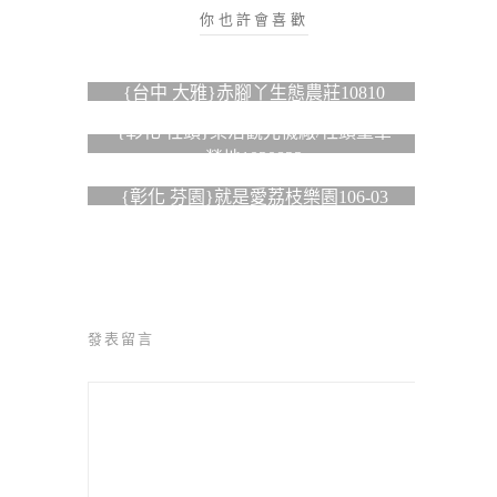
你也許會喜歡
{台中 大雅}赤腳丫生態農莊10810
{彰化 社頭}樂活觀光襪廠/社頭童軍
營地1030823
{彰化 芬園}就是愛荔枝樂園106-03
發表留言