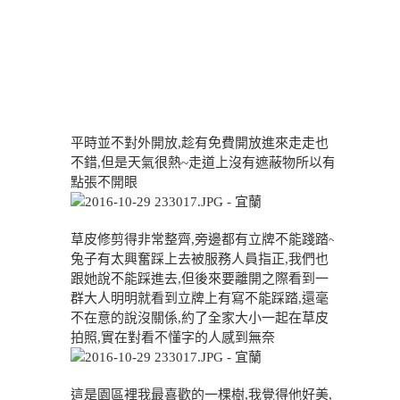
平時並不對外開放,趁有免費開放進來走走也
不錯,但是天氣很熱~走道上沒有遮蔽物所以有
點張不開眼
草皮修剪得非常整齊,旁邊都有立牌不能踐踏~
兔子有太興奮踩上去被服務人員指正,我們也
跟她說不能踩進去,但後來要離開之際看到一
群大人明明就看到立牌上有寫不能踩踏,還毫
不在意的說沒關係,約了全家大小一起在草皮
拍照,實在對看不懂字的人感到無奈
這是園區裡我最喜歡的一棵樹,我覺得他好美,