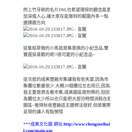
附上竹牙刷的名片DM,也希望環保的觀念能更
加深值人心,讓大家在能做到的範圍內多一點
選擇跟方向
這隻稻草做的小馬就是集章換的小紀念品,雙
寶還挺喜歡的呢!!很可愛的小紀念品~
這次逛的成美豐饒市集讓我有些失望,因為市
集攤位數量很少,大概20個攤位左右而已,因為
我主要是想去看市集,成美園區是附帶的,但因
為攤位太少所以也只能把大部分時間消耗在逛
園區~覺得秋收豐饒這主題想法很好,但是實際
呈現的讓人有點惋惜
***成美文化園 網址:
http://www.chengmeihal
l.com/main.asp