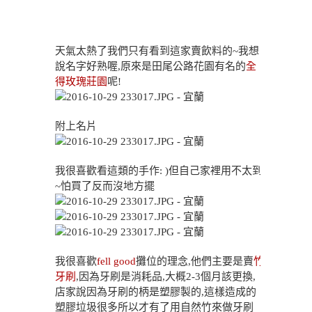
天氣太熱了我們只有看到這家賣飲料的~我想
說名字好熟喔,原來是田尾公路花園有名的
全
得玫瑰莊園
呢!
附上名片
我很喜歡看這類的手作: )但自己家裡用不太到
~怕買了反而沒地方擺
我很喜歡
fell good
攤位的理念,他們主要是賣
竹
牙刷
,因為牙刷是消耗品,大概2-3個月該更換,
店家說因為牙刷的柄是塑膠製的,這樣造成的
塑膠垃圾很多所以才有了用自然竹來做牙刷