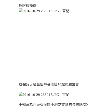
換證櫃檯處
有個超大螢幕播放著園區的起緣和導覽
不知道為什麼有個讓小朋友塗鴉的長畫紙XD