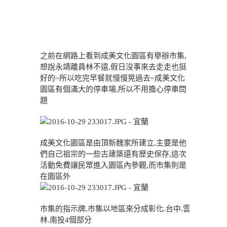
之前在網路上看到成美文化園區有舉辦市集,
想說永靖離員林不遠,假日沒事來去走走也挺
好的~所以吃完早餐就慢慢晃過去~成美文化
園區有個滿大的停車場,所以不用擔心停車問
題
成美文化園區是由頂新魏家所建立,主要是他
們自己祖宗的一些古建築還有歷史保存,這次
活動免費讓民眾進入園區內參觀,而市集則是
在園區外
市集的指示牌,市集以地區來分成彰化.台中.雲
林.南投4個部分