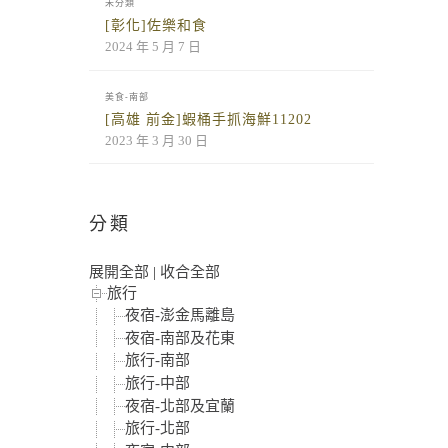
未分類
[彰化]佐樂和食
2024 年 5 月 7 日
美食-南部
[高雄 前金]蝦桶手抓海鮮11202
2023 年 3 月 30 日
分類
展開全部
|
收合全部
旅行
夜宿-澎金馬離島
夜宿-南部及花東
旅行-南部
旅行-中部
夜宿-北部及宜蘭
旅行-北部