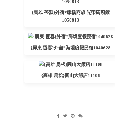
{高雄 苓雅}外宿*康橋商旅 光榮碼頭館
1050813
{屏東 恆春}外宿*海境度假民宿1040628
{高雄 鳥松}圓山大飯店11108