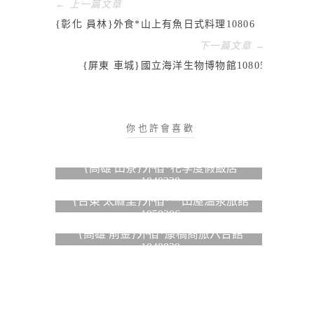
← 上一篇文章
{彰化 員林}外食*山上有魚日式料理10806
下一篇文章 →
{屏東 車城}國立海洋生物博物館10805
你也許會喜歡
{高雄 田寮}外宿*花季度假飯店
1040228
{台東 太麻里}外宿*一田屋溫泉旅館
1050206
{高雄 前金}外宿*康橋商旅六合館
1040829