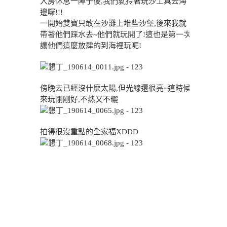
入房休息一陣子後,我們就拎著玩沙工具去海
邊囉!!!
一開始雙寶只敢在沙灘上堆些沙堡,後來我就
帶著他們踩水去~他們就玩開了!這也是第一次
讓他們這麼放肆的到海裡玩呢!
傍晚去已經沒什麼太陽,但光線還很亮~這時候
來玩剛剛好,不熱又不曬
拍得很沒重點的全家福XDDD