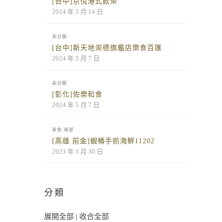
[台中]京悅港式飲茶
2024 年 5 月 14 日
未分類
[台中]新天地崇德旗艦店樂食百匯
2024 年 5 月 7 日
未分類
[彰化]佐樂和食
2024 年 5 月 7 日
美食-南部
[高雄 前金]蝦桶手抓海鮮11202
2023 年 3 月 30 日
分類
展開全部
|
收合全部