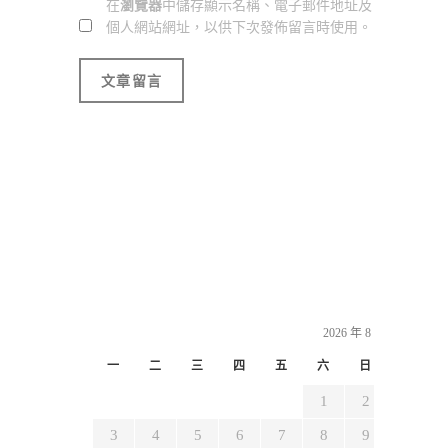
在
瀏覽器
中儲存顯示名稱、電子郵件地址及
個人網站網址，以供下次發佈留言時使用。
2026 年 8 月
一
二
三
四
五
六
日
1
2
3
4
5
6
7
8
9