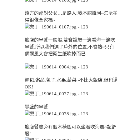
遠方的那對父女…是路人!我不認識阿~怎麼拍
得很像全家福~
旅店的早餐一般般,雙寶說想一邊看海一邊吃
早餐,所以我們選了戶外的位置,不會熱~只有
偶爾風大會把衛生紙吹掉而已
麵包.粥品.包子.水果.蔬菜~不比大飯店,但也還
OK!
豐盛的早餐
旅店餐廳旁有個木椅區可以坐著吹海風~超舒
服!