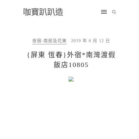
咖寶趴趴造
夜宿-南部及花東
2019 年 6 月 12 日
{屏東 恆春}外宿*南灣渡假
飯店10805