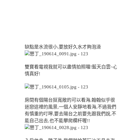
缺點是水流很小,要放好久水才夠泡澡
雙寶看電視我就可以盡情拍照囉!藍天白雲~心
情真好!
房間有個陽台挺寬敞的可以看海,翰翰似乎很
迷戀這裡的風景,一個人安靜地看海,不過我們
有慎重的叮嚀,要去陽台之前要先跟我們說,不
能自己出去,也不能攀爬欄杆喔!!