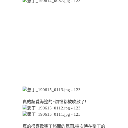
真的超愛海邊的~煩惱都被吹散了!
真的很喜歡墾丁悠閒的氛圍,這次待在墾丁的