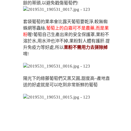
餘的蒂頭,以避免戳傷葡萄們!
套袋葡萄的果串會比露天葡萄要乾淨,較無蜘
蛛網等蟲絲,
葡萄上的白霜可不是農藥,而是果
粉
喔!葡萄自己生產出來的安全保護罩,果粉不
溶於水,用水沖也沖不掉,果粉對人體有護肝.提
升免疫力等好處,所以
果粉不需用力去搓除掉
唷!
陽光下的綠藤葡萄們又黑又圓,甜度高~產地直
送的好處就是可以吃到非常新鮮的葡萄