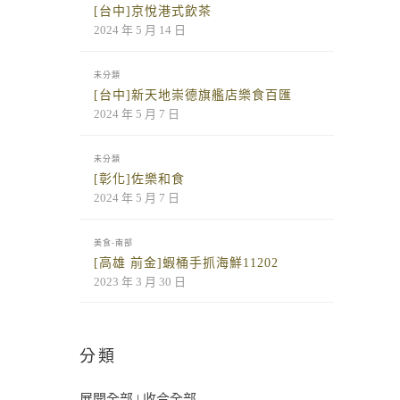
[台中]京悅港式飲茶
2024 年 5 月 14 日
未分類
[台中]新天地崇德旗艦店樂食百匯
2024 年 5 月 7 日
未分類
[彰化]佐樂和食
2024 年 5 月 7 日
美食-南部
[高雄 前金]蝦桶手抓海鮮11202
2023 年 3 月 30 日
分類
展開全部
|
收合全部