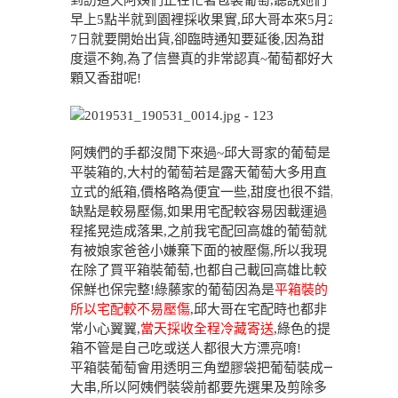
到訪這天阿姨們正在忙著包裝葡萄,聽說她們
早上5點半就到園裡採收果實,邱大哥本來5月2
7日就要開始出貨,卻臨時通知要延後,因為甜
度還不夠,為了信譽真的非常認真~葡萄都好大
顆又香甜呢!
阿姨們的手都沒閒下來過~邱大哥家的葡萄是
平裝箱的,大村的葡萄若是露天葡萄大多用直
立式的紙箱,價格略為便宜一些,甜度也很不錯,
缺點是較易壓傷,如果用宅配較容易因載運過
程搖晃造成落果,之前我宅配回高雄的葡萄就
有被娘家爸爸小嫌棄下面的被壓傷,所以我現
在除了買平箱裝葡萄,也都自己載回高雄比較
保鮮也保完整!綠藤家的葡萄因為是
平箱裝的
所以宅配較不易壓傷
,邱大哥在宅配時也都非
常小心翼翼,
當天採收全程冷藏寄送
,綠色的提
箱不管是自己吃或送人都很大方漂亮唷!
平箱裝葡萄會用透明三角塑膠袋把葡萄裝成一
大串,所以阿姨們裝袋前都要先選果及剪除多