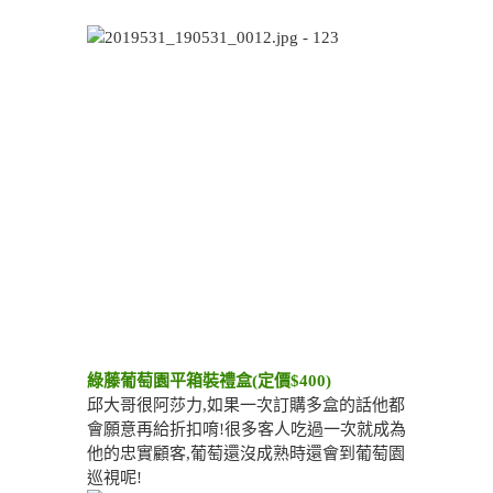
綠藤葡萄園平箱裝禮盒(定價$400)
邱大哥很阿莎力,如果一次訂購多盒的話他都
會願意再給折扣唷!很多客人吃過一次就成為
他的忠實顧客,葡萄還沒成熟時還會到葡萄園
巡視呢!