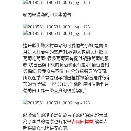
箱內是滿滿的四大串葡萄
這是彰化縣大村車站的可愛葡萄小姐,這兩個
月是大村葡萄的盛產期,歡迎大家到大村鄉採
葡萄吃葡萄~很多葡萄園有提供親採葡萄的服
務,吃自己剪下來的葡萄也很有趣唷!葡萄園棚
架偏低,像我身高不滿160公分還需要略低頭,
所以產季時需要很早到田裡採摘葡萄是件很辛
苦的事,體驗一下蠻好玩,但像阿姨阿伯他們在
葡萄田工作一整天真的很勞累阿!
綠藤葡萄的箱子是葡萄葉子的綠油油,邱大哥
為了客戶的健康也有取得
吉園圃標章
,讓客人
吃得開心也吃得安心唷!