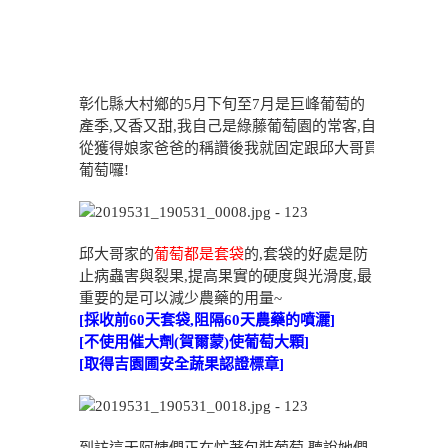
彰化縣大村鄉的5月下旬至7月是巨峰葡萄的
產季,又香又甜,我自己是綠藤葡萄園的常客,自
從獲得娘家爸爸的稱讚後我就固定跟邱大哥買
葡萄囉!
邱大哥家的
葡萄都是套袋
的,套袋的好處是防
止病蟲害與裂果,提高果實的硬度與光滑度,最
重要的是可以減少農藥的用量~
[採收前60天套袋,阻隔60天農藥的噴灑]
[不使用催大劑(賀爾蒙)使葡萄大顆]
[取得吉園圃安全蔬果認證標章]