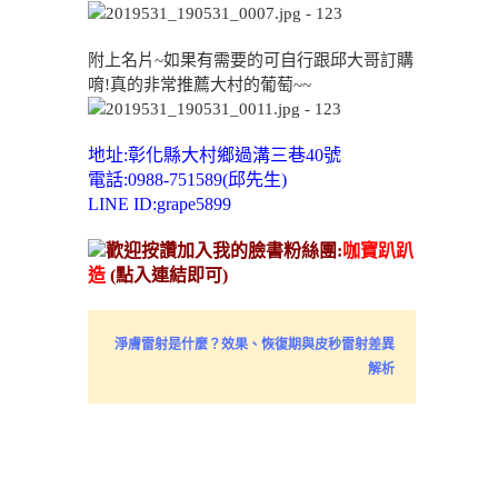
附上名片~如果有需要的可自行跟邱大哥訂購
唷!真的非常推薦大村的葡萄~~
地址:彰化縣大村鄉過溝三巷40號
電話:0988-751589(邱先生)
LINE ID:grape5899
歡迎按讚加入我的臉書粉絲團:
咖寶趴趴
造
(點入連結即可)
淨膚雷射是什麼？效果、恢復期與皮秒雷射差異
解析