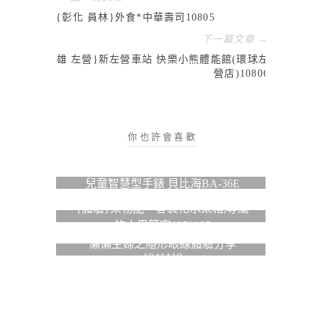
{彰化 員林}外食*中華壽司10805
下一篇文章 →
{高雄 左營}新左營車站 快樂小熊體能館(環球左
營店)10806
你也許會喜歡
兒童智慧型手錶 貝比海BA-36E
{體驗}果物配—客製化水果箱,專屬
的水果管家1051107
懶懶主婦之隱形眼線體驗分享
1041119