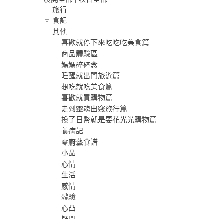
旅行
食記
其他
喜歡就停下來吃吃吃美食篇
商品體驗區
媽媽碎碎念
睡醒就出門旅遊篇
想吃就吃美食篇
喜歡就買購物篇
走到靈魂出竅旅行篇
換了日幣就是要花光光購物篇
養病記
零廚藝食譜
小品
心情
生活
感情
體驗
心凸