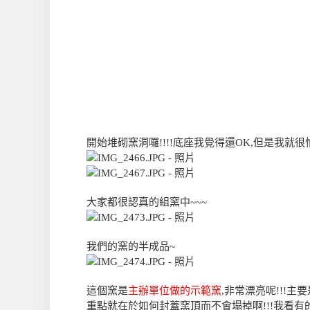
開始堆砌窯洞囉!!!!底座我覺得還OK,但是我就
大家都很認真的組窯中~~~
我們的窯的半成品~
這個窯是
主辦單位做的示範窯
,非常漂亮呢!!!
重點就在於如何封蓋窯頂而不會塌掉啊!!!我看有