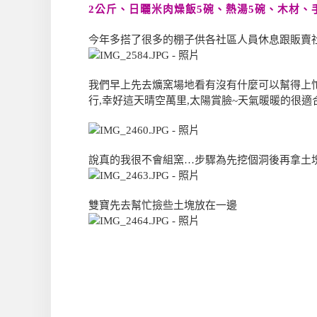
2公斤、日曬米肉燥飯5碗、熱湯5碗、木材、手
今年多搭了很多的棚子供各社區人員休息跟販賣社
我們早上先去爌窯場地看有沒有什麼可以幫得上忙
行,幸好這天晴空萬里,太陽賞臉~天氣暖暖的很適
說真的我很不會組窯…步驟為先挖個洞後再拿土塊
雙寶先去幫忙撿些土塊放在一邊