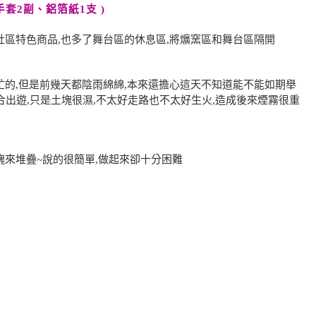
套2副、鋁箔紙1支 )
區特色商品,也多了舞台區的休息區,將爌窯區和舞台區隔開
的,但是前幾天都陰雨綿綿,本來還擔心這天不知道能不能如期舉
合出遊,只是土塊很濕,不太好走路也不太好生火,造成後來煙霧很重
來堆疊~說的很簡單,做起來卻十分困難