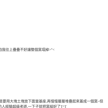
很怕我往上疊疊不好讓整個窯塌掉>”<
主要是要用大塊土塊放下面當基座,再慢慢層層堆疊起來蓋成一個窯~但
的人經驗超級老道,一下子就把窯組好了T^T