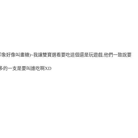
印象好像叫畫糖)~我讓雙寶選看要吃這個還是玩遊戲,他們一致說要
,多的一支是要叫誰吃啊XD