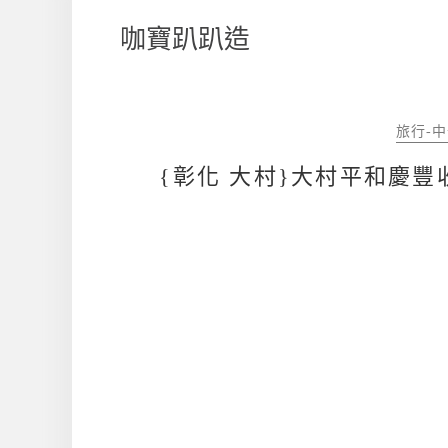
咖寶趴趴造
旅行-
{彰化 大村}大村平和慶豐收