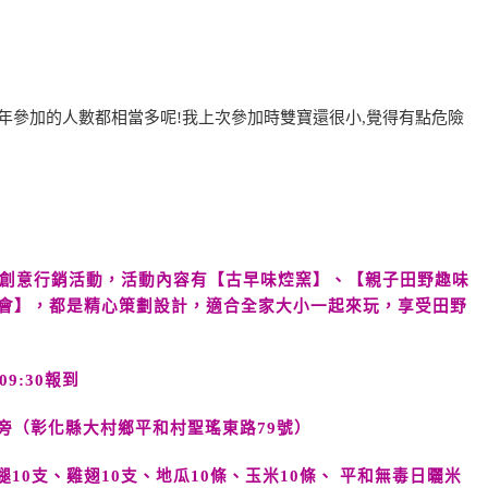
每年參加的人數都相當多呢!我上次參加時雙寶還很小,覺得有點危險
業創意行銷活動，活動內容有【古早味焢窯】、【親子田野趣味
會】，都是精心策劃設計，適合全家大小一起來玩，享受田野
09:30報到
旁（彰化縣大村鄉平和村聖瑤東路79號）
雞腿10支、雞翅10支、地瓜10條、玉米10條、 平和無毒日曬米