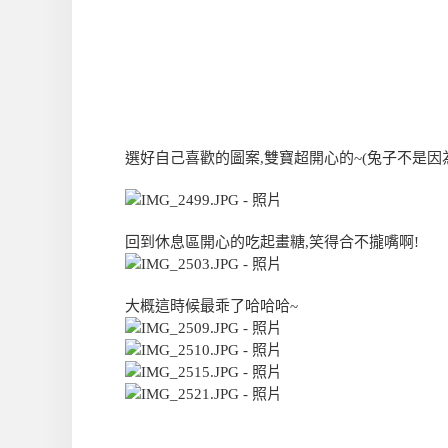
選好自己喜歡的圖案,雙寶超開心的~(兔子不是因
回到休息區開心的吃起畫糖,笑得合不攏嘴啊!
大概這時候最乖了哈哈哈~