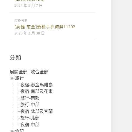
2024 年 5 月 7 日
美食-南部
[高雄 前金]蝦桶手抓海鮮11202
2023 年 3 月 30 日
分類
展開全部
|
收合全部
旅行
夜宿-澎金馬離島
夜宿-南部及花東
旅行-南部
旅行-中部
夜宿-北部及宜蘭
旅行-北部
夜宿-中部
食記