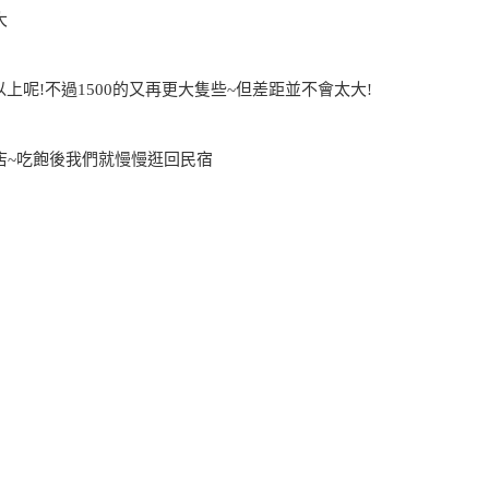
大
以上呢!不過1500的又再更大隻些~但差距並不會太大!
店~吃飽後我們就慢慢逛回民宿