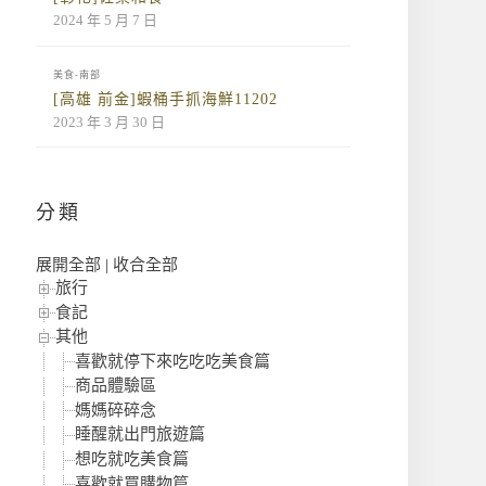
2024 年 5 月 7 日
美食-南部
[高雄 前金]蝦桶手抓海鮮11202
2023 年 3 月 30 日
分類
展開全部
|
收合全部
旅行
食記
其他
喜歡就停下來吃吃吃美食篇
商品體驗區
媽媽碎碎念
睡醒就出門旅遊篇
想吃就吃美食篇
喜歡就買購物篇