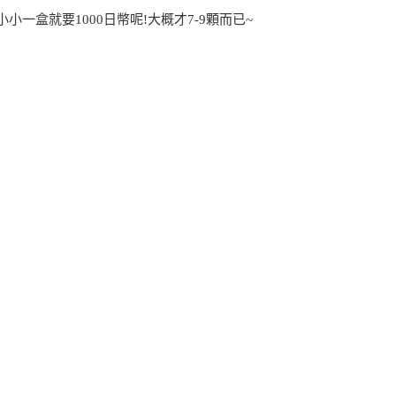
小一盒就要1000日幣呢!大概才7-9顆而已~