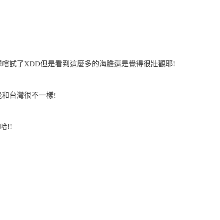
想嚐試了XDD但是看到這麼多的海膽還是覺得很壯觀耶!
覺和台灣很不一樣!
!!