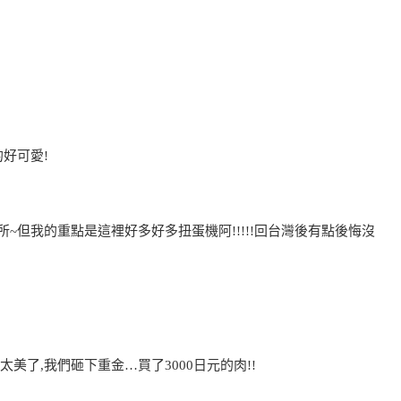
好可愛!
~但我的重點是這裡好多好多扭蛋機阿!!!!!回台灣後有點後悔沒
美了,我們砸下重金…買了3000日元的肉!!