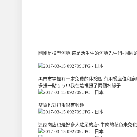
剛剛是模型河豚,這是活生生的河豚先生們~圓圓的
黑門市場裡有一處免費的休憩區,有用餐座位和廁所
多扭一點ㄎㄎ!!!我在這裡扭了兩個杯緣子
雙寶也對扭蛋很有興趣
這家肉店也是好多人駐足的店~牛肉的花色未免也太