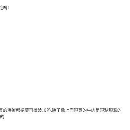
吃唷!
場買的海鮮都還要再微波加熱,除了像上面現買的牛肉是現點現煮的
熱的