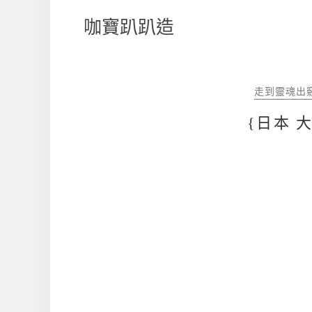
咖寶趴趴造
走到靈魂出
{日本 