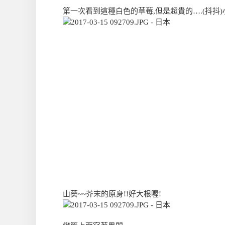
第一次看到這種白色的草莓,但是超貴的….(抖抖)小
山葵~~芥末的原身!!好大根喔!