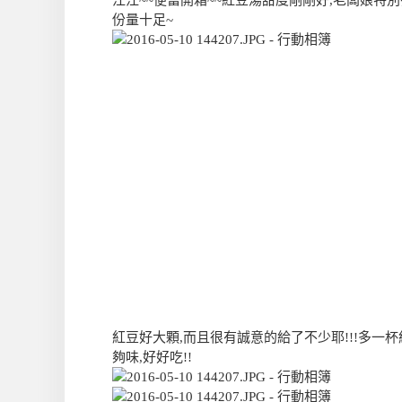
江江~~便當開箱~~紅豆湯甜度剛剛好,老闆娘特
份量十足~
紅豆好大顆,而且很有誠意的給了不少耶!!!多一
夠味,好好吃!!