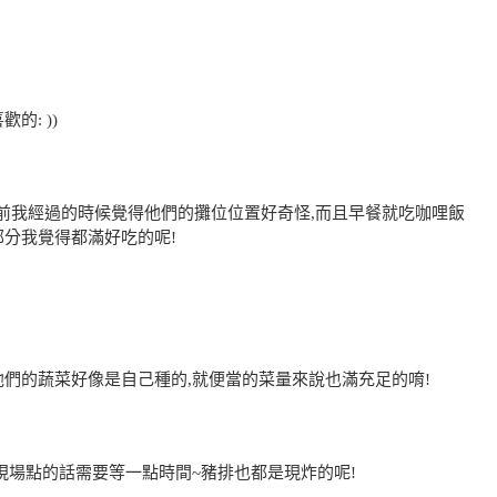
的: ))
以前我經過的時候覺得他們的攤位位置好奇怪,而且早餐就吃咖哩飯
部分我覺得都滿好吃的呢!
他們的蔬菜好像是自己種的,就便當的菜量來說也滿充足的唷!
現場點的話需要等一點時間~豬排也都是現炸的呢!