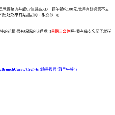
覺得豬肉丼飯CP值最高XD一頓午餐吃100元,覺得有點過意不去
,吃起來有點甜甜的~~很喜歡: )))
的花樣,很有媽媽的味道呢!!!
星期三公休
喔~我有幾次忘記了就撲
aoBrunchCurry/?fref=ts
(臉書搜尋”蕭早午餐”)