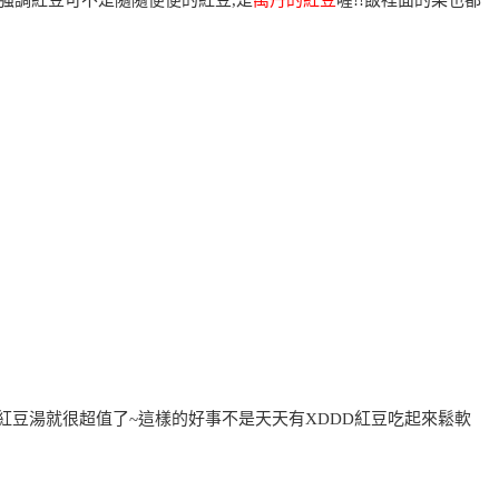
別強調紅豆可不是隨隨便便的紅豆,是
萬丹的紅豆
喔!!飯裡面的菜也都
杯紅豆湯就很超值了~這樣的好事不是天天有XDDD紅豆吃起來鬆軟