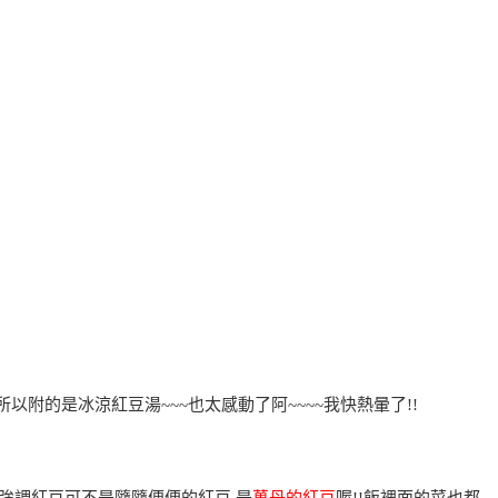
以附的是冰涼紅豆湯~~~也太感動了阿~~~~我快熱暈了!!