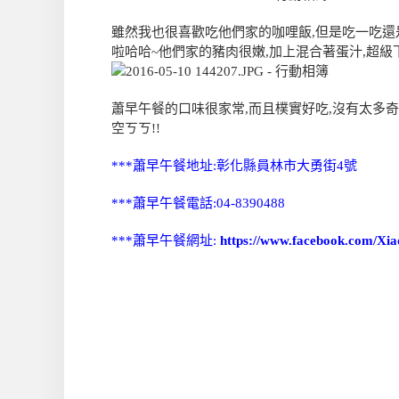
雖然我也很喜歡吃他們家的咖哩飯,但是吃一吃還是
啦哈哈~他們家的豬肉很嫩,加上混合著蛋汁,超級下飯
蕭早午餐的口味很家常,而且樸實好吃,沒有太多奇特
空ㄎㄎ!!
***蕭早午餐地址:彰化縣員林市大勇街4號
***蕭早午餐電話:04-8390488
***蕭早午餐網址:
https://www.facebook.com/Xi