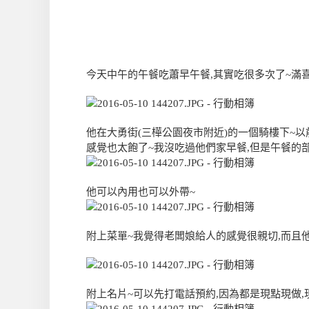
今天中午的午餐吃蕭早午餐,其實吃很多次了~滿喜歡
他在大勇街(三樺公園夜市附近)的一個騎樓下~
感覺也太飽了~我沒吃過他們家早餐,但是午餐的
他可以內用也可以外帶~
附上菜單~我覺得老闆娘給人的感覺很親切,而且
附上名片~可以先打電話預約,因為都是現點現做,