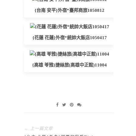
{台南 安平}外宿*臺邦商旅1050812
{花蓮 花蓮}外宿*統帥大飯店1050417
{高雄 苓雅}捷絲旅(高雄中正館)11004
← 上一篇文章