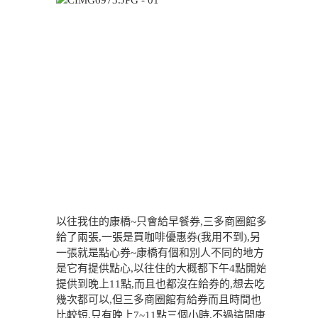
以往我住的康橋~只會給早餐券,三多商圈館多
給了兩張,一張是買咖啡優惠券(我用不到),另
一張就是點心券~康橋有個和別人不同的地方
是它有提供點心,以往住的大概都下午4點開始
提供到晚上11點,而且也都沒在給券的,想去吃
幾次都可以,但三多商圈館有給券而且時間也
比較短,只有晚上7~11點三個小時,不過這間康