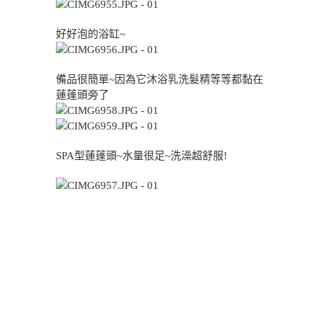
好好泡的浴缸~
備品很簡單~因為它沐浴乳洗髮精等等都黏在
蓮蓬頭旁了
SPA型蓮蓬頭~水量很足~洗澡超舒服!