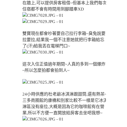
在牆上,可以提供房客租借~但基本上我們每次
住宿都不會有時間用到腳踏車XD
雙寶現在都會吵著要自己拉行李箱~臭兔說要
拉要拉,結果我一個不注意她就把行李箱給忘
了(汗)給我丟在電梯門口~
這次入住正值過年期間~人真的多到一個爆炸
~所以怎麼拍都會拍到人~
24小時供應的杜老爺冰淇淋跟甜筒,還有熱茶~
三多商圈館的康橋和別家比較不一樣是它冰淇
淋區沒有座位,大概是因為它的咖啡館有在營
業,所以不方便一直開放給房客去坐吧我想~