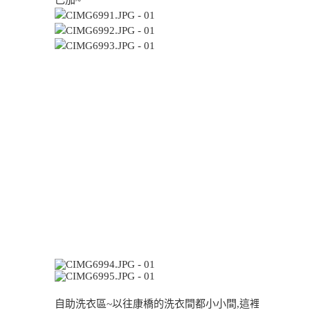
己加~
自助洗衣區~以往康橋的洗衣間都小小間,這裡