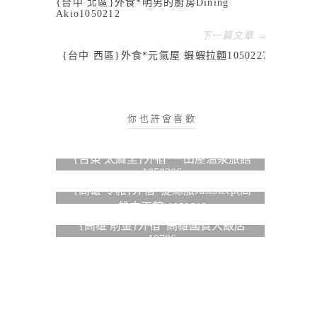
{台中 北區}外食*明男的廚房Dining
Akio1050212
下一篇文章 →
{台中 西區}外食*元氣屋 蝦蝦拉麵1050227
你也許會喜歡
{台東 太麻里}外宿*一田屋溫泉旅館
1050206
{高雄 苓雅}外宿*捷絲旅JustSleep(高
雄中正館)1050618
{高雄 前金}外宿*高雄國賓大飯店
10706