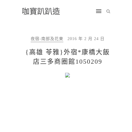
咖寶趴趴造
夜宿-南部及花東
2016 年 2 月 24 日
{高雄 苓雅}外宿*康橋大飯
店三多商圈館1050209