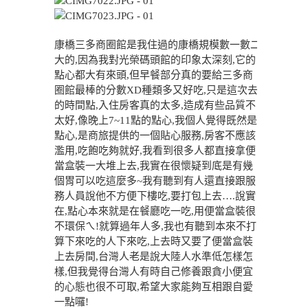
康橋三多商圈館是我住過的康橋規模數一數二
大的,因為我對光榮碼頭館的印象太深刻,它的
點心都大有來頭,但早餐部分真的要給三多商
圈館最棒的分數XD種類多又好吃,只是這次去
的時間點,入住房客真的太多,造成有些品質不
太好,像晚上7~11點的點心,我個人覺得既然是
點心,是商旅提供的一個貼心服務,房客不應該
濫用,吃飽吃夠就好,我看到很多人都直接拿便
當盒裝一大堆上去,我實在很懷疑到底是有幾
個胃可以吃這麼多~我有聽到有人還直接跟服
務人員說他不方便下樓吃,要打包上去….說實
在,點心本來就是在餐廳吃一吃,用便當盒裝很
不環保ㄟ!就算過年人多,我也有聽到本來不打
算下來吃的人下來吃,上去時又要了便當盒裝
上去房間,台灣人老是說大陸人水準低怎樣怎
樣,但我覺得台灣人有時自己修養跟貪小便宜
的心態也很不可取,希望大家能夠互相跟自愛
一點囉!