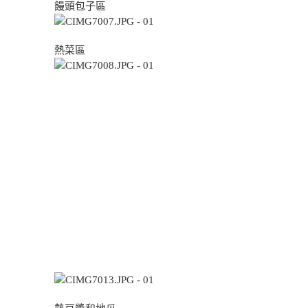
饅頭包子區
熱菜區