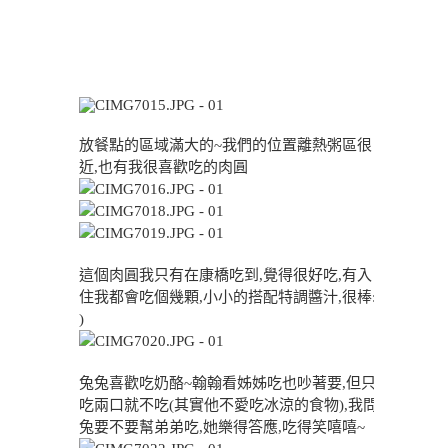
放餐點的區域滿大的~我們的位置離熱粥區很
近,也有我很喜歡吃的肉圓
這個肉圓我只有在康橋吃到,覺得很好吃,有入
住我都會吃個幾顆,小小的搭配特調醬汁,很棒:
)
兔兔喜歡吃奶酪~翰翰看姊姊吃也吵著要,但只
吃兩口就不吃(其實他不愛吃冰涼的食物),我問
兔要不要幫弟弟吃,她樂得答應,吃得笑嘻嘻~