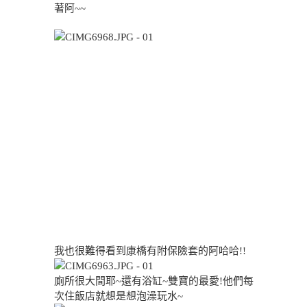
著阿~~
我也很難得看到康橋有附保險套的阿哈哈!!
廁所很大間耶~還有浴缸~雙寶的最愛!他們每
次住飯店就想是想泡澡玩水~