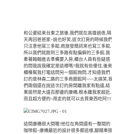
和公婆結束台東之旅後,我們就在高雄過夜,隔
天再回爸爸家~說也好笑,這次訂房的時候我們
只注意他寫三多館,商旅發簡訊來也寫三多館,
所以我們就跑到三多路有點偏僻的三多館,我
牽著翰翰進去準備要入房,櫃台人員有些疑惑
的問我說我確定是這裡嗎?我就有些傻住,後來
櫃檯幫我打電話問另一個館詢問,才知道我們
訂的是林森二路的三多商圈館阿~~~太搞笑,我
們兩個還在說這次訂的房間離我家有點遠,結
果居然是大遠百那邊的康橋,根本離我家超近,
而且超方便的~用走的就可以去買東西吃阿!!!!
這間康橋很大間喔!他位在角間還有一整間的
咖啡館~康橋最近的設計很多都這樣,腳踏車掛