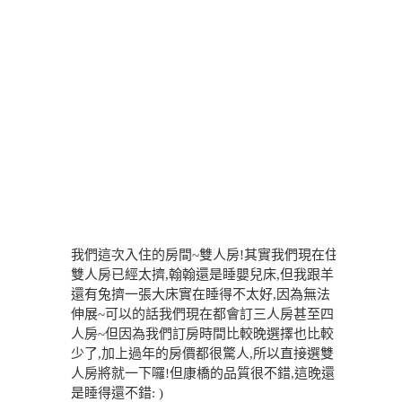
我們這次入住的房間~雙人房!其實我們現在住
雙人房已經太擠,翰翰還是睡嬰兒床,但我跟羊
還有兔擠一張大床實在睡得不太好,因為無法
伸展~可以的話我們現在都會訂三人房甚至四
人房~但因為我們訂房時間比較晚選擇也比較
少了,加上過年的房價都很驚人,所以直接選雙
人房將就一下囉!但康橋的品質很不錯,這晚還
是睡得還不錯: )