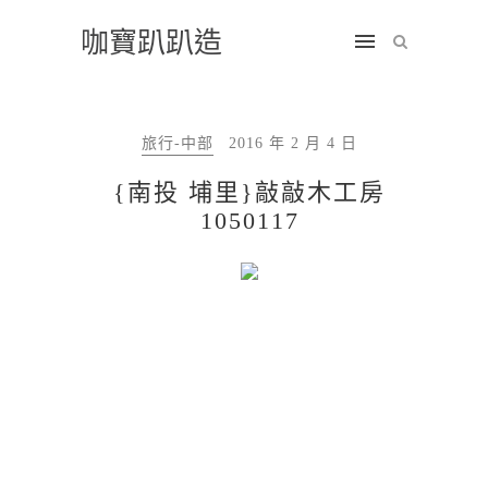
咖寶趴趴造
旅行-中部
2016 年 2 月 4 日
{南投 埔里}敲敲木工房
1050117