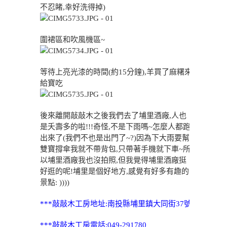
不忍睹,幸好洗得掉)
圍裙區和吹風機區~
等待上亮光漆的時間(約15分鐘),羊買了麻糬來
給寶吃
後來離開敲敲木之後我們去了埔里酒廠,人也
是夭壽多的啦!!!奇怪,不是下雨嗎~怎麼人都跑
出來了(我們不也是出門了~?)因為下大雨要幫
雙寶撐傘我就不帶背包,只帶著手機就下車~所
以埔里酒廠我也沒拍照,但我覺得埔里酒廠挺
好逛的呢!埔里是個好地方,感覺有好多有趣的
景點: ))))
***敲敲木工房地址:南投縣埔里鎮大同街37號
***敲敲木工房電話:049-291780