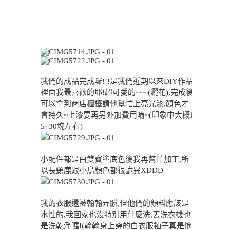
我們的成品完成囉!!!是我們近期以來DIY作品
裡面我最喜歡的耶!超可愛的~~~(灑花),完成後
可以拿到商店櫃檯請他幫忙上亮光漆,顏色才
會持久~上漆要再另外加費用唷~(印象中大概1
5~30塊左右)
小配件都是由雙寶塗底色後我再幫忙加工,所
以長頸鹿跟小鳥顏色都很詭異XDDD
我的衣服還被翰翰弄髒,但他們的顏料應該是
水性的,我回家也沒特別用什麼洗,丟洗衣機也
是洗乾淨囉!(翰翰身上穿的白衣服袖子真是慘