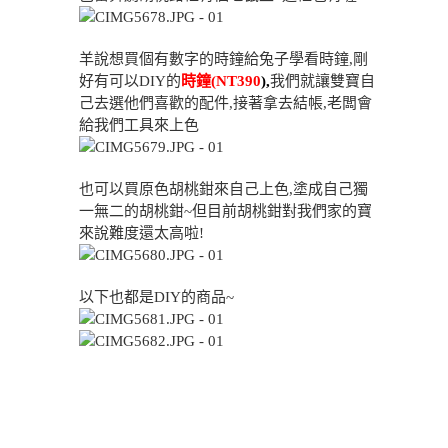
羊說想買個有數字的時鐘給兔子學看時鐘,剛
好有可以DIY的
時鐘(NT390
),
我們就讓雙寶自
己去選他們喜歡的配件,接著拿去結帳,老闆會
給我們工具來上色
也可以買原色胡桃鉗來自己上色,塗成自己獨
一無二的胡桃鉗~但目前胡桃鉗對我們家的寶
來說難度還太高啦!
以下也都是DIY的商品~