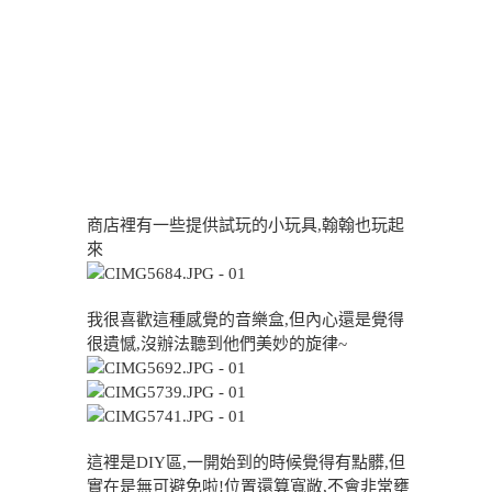
商店裡有一些提供試玩的小玩具,翰翰也玩起
來
我很喜歡這種感覺的音樂盒,但內心還是覺得
很遺憾,沒辦法聽到他們美妙的旋律~
這裡是DIY區,一開始到的時候覺得有點髒,但
實在是無可避免啦!位置還算寬敞,不會非常壅