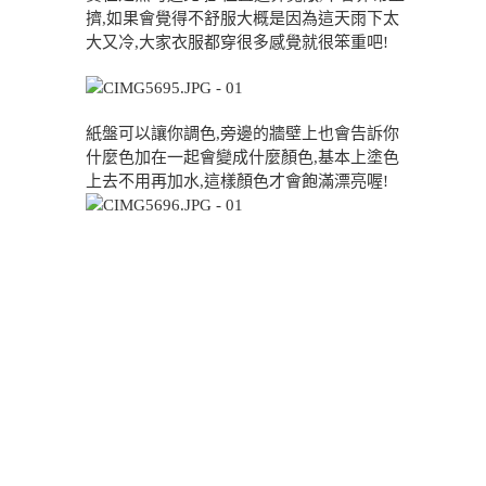
擠,如果會覺得不舒服大概是因為這天雨下太
大又冷,大家衣服都穿很多感覺就很笨重吧!
紙盤可以讓你調色,旁邊的牆壁上也會告訴你
什麼色加在一起會變成什麼顏色,基本上塗色
上去不用再加水,這樣顏色才會飽滿漂亮喔!