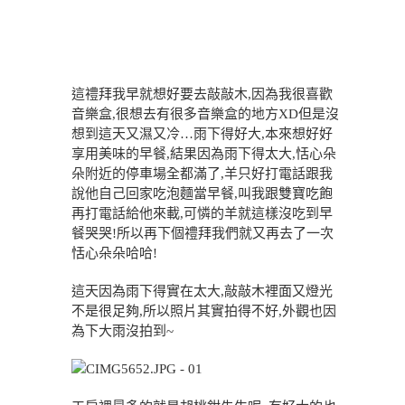
這禮拜我早就想好要去敲敲木,因為我很喜歡
音樂盒,很想去有很多音樂盒的地方XD但是沒
想到這天又濕又冷…雨下得好大,本來想好好
享用美味的早餐,結果因為雨下得太大,恬心朵
朵附近的停車場全都滿了,羊只好打電話跟我
說他自己回家吃泡麵當早餐,叫我跟雙寶吃飽
再打電話給他來載,可憐的羊就這樣沒吃到早
餐哭哭!所以再下個禮拜我們就又再去了一次
恬心朵朵哈哈!
這天因為雨下得實在太大,敲敲木裡面又燈光
不是很足夠,所以照片其實拍得不好,外觀也因
為下大雨沒拍到~