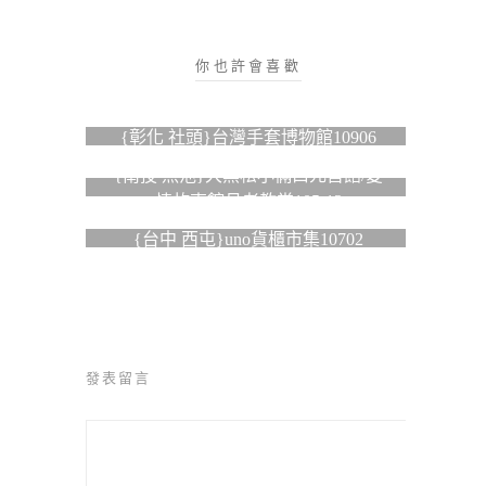
你也許會喜歡
{彰化 社頭}台灣手套博物館10906
{南投 魚池}大黑松小倆口元首館/愛
情故事館月老教堂105-12
{台中 西屯}uno貨櫃市集10702
發表留言