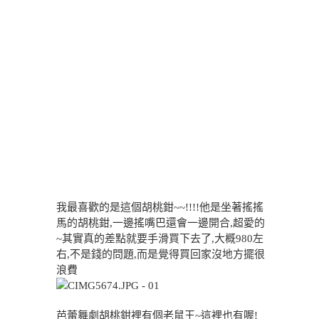
我最喜歡的是這個胡桃鉗~~!!!!他是坐著搖搖
馬的胡桃鉗,一邊搖嘴巴還會一邊開合,超愛的
~其實真的差點就要手滑買下去了,大概980左
右,不是錢的問題,而是覺得買回家沒地方擺很
浪費
芭蕾舞劇胡桃鉗裡有個老鼠王~這裡也有喔!