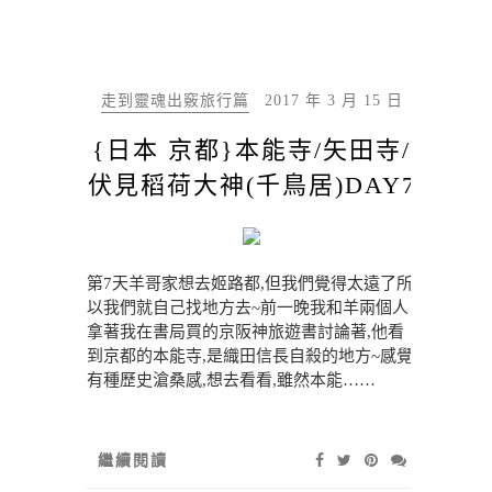
走到靈魂出竅旅行篇
2017 年 3 月 15 日
{日本 京都}本能寺/矢田寺/
伏見稻荷大神(千鳥居)DAY7
第7天羊哥家想去姬路都,但我們覺得太遠了所
以我們就自己找地方去~前一晚我和羊兩個人
拿著我在書局買的京阪神旅遊書討論著,他看
到京都的本能寺,是織田信長自殺的地方~感覺
有種歷史滄桑感,想去看看,雖然本能……
繼續閱讀