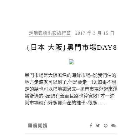
走到靈魂出竅旅行篇
2017 年 3 月 15 日
{日本 大阪}黑門市場DAY8
黑門市場是大阪著名的海鮮市場~從我們住的
地方走路就可以到了,但是要走一段,如果不想
走的話也可以搭地鐵過去~ 黑門市場逛起來還
蠻舒適的~屋頂有蓋而且路也算寬敞! 才一進
到市場就有好多賣海產的攤子~很多……
繼續閱讀