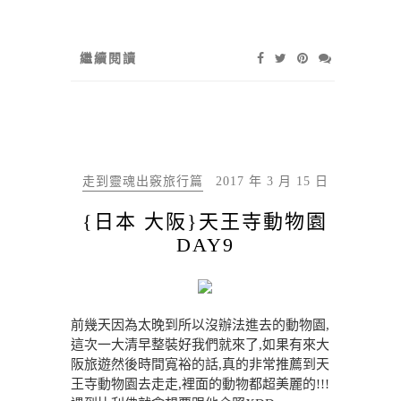
繼續閱讀
走到靈魂出竅旅行篇
2017 年 3 月 15 日
{日本 大阪}天王寺動物園
DAY9
前幾天因為太晚到所以沒辦法進去的動物園,
這次一大清早整裝好我們就來了,如果有來大
阪旅遊然後時間寬裕的話,真的非常推薦到天
王寺動物園去走走,裡面的動物都超美麗的!!!