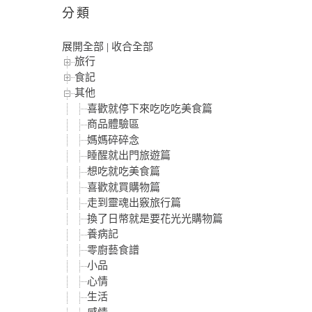
分類
展開全部
|
收合全部
旅行
食記
其他
喜歡就停下來吃吃吃美食篇
商品體驗區
媽媽碎碎念
睡醒就出門旅遊篇
想吃就吃美食篇
喜歡就買購物篇
走到靈魂出竅旅行篇
換了日幣就是要花光光購物篇
養病記
零廚藝食譜
小品
心情
生活