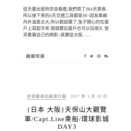
這天要出發到奈良看鹿,我們買了JR4天票券,
所以接下來的4天交通工具都是JR~因為車廂
內外溫差太大,所以都起霧了,兔子開心的在窗
戶上寫起字來 兩個寶玩窗戶也可以玩很久 發
呆看著自己的倒影~其實從大阪……
繼續閱讀
走到靈魂出竅旅行篇
2017 年 3 月 10 日
{日本 大阪}天保山大觀覽
車/Capt.Line乘船/環球影城
DAY3