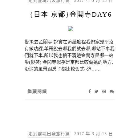
走到靈魂出竅旅行篇
2017 年 3 月 15 日
{日本 京都}金閣寺DAY6
搭JR去金閣寺,說實在這趟旅程我們家幾乎沒
有做功課,羊哥說去哪我們就去哪,哪站下車我
們就下車,所以我也搞不清楚金閣寺是哪一站
啦(傻笑) 金閣寺似乎是京都比較偏遠的地方,
沿途的風景跟房子都比較舊式~這……
繼續閱讀
走到靈魂出竅旅行篇
2017 年 3 月 13 日