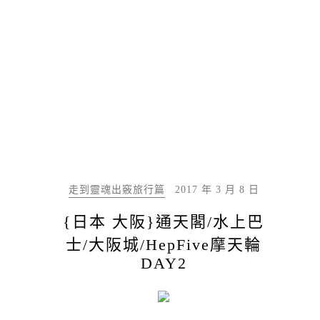
走到靈魂出竅旅行篇
2017 年 3 月 8 日
{日本 大阪}通天閣/水上巴
士/大阪城/HepFive摩天輪
DAY2