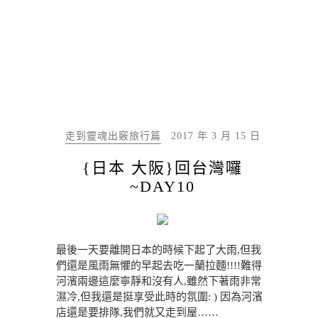
走到靈魂出竅旅行篇
2017 年 3 月 15 日
{日本 大阪}回台灣囉
~DAY10
最後一天要離開日本的時候下起了大雨,但我
們還是風雨無懼的早起去吃一蘭拉麵!!!!難得
河濱兩邊這麼寧靜和沒有人,雖然下著雨非常
濕冷,但我還是挺享受此時的氛圍: ) 因為河濱
店還是要排隊,我們就又走到屋……