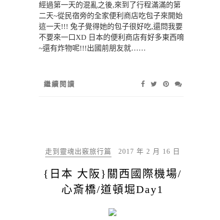
經過第一天的混亂之後,來到了行程滿滿的第
二天~從民宿旁的全家便利商店吃包子來開始
這一天!!! 兔子覺得她的包子很好吃,還問我要
不要來一口XD 日本的便利商店有好多東西唷
~還有炸物呢!!!出國前朋友就……
繼續閱讀
走到靈魂出竅旅行篇
2017 年 2 月 16 日
{日本 大阪}關西國際機場/
心斎橋/道頓堀Day1