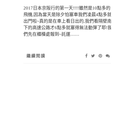
2017日本京阪行的第一天!!!!雖然是10點多的
飛機,因為當天是除夕怕塞車我們凌晨4點多就
出門啦~真的是在車上看日出的,我們看隔壁南
下的高速公路才6點多就塞得無法動彈了耶!我
們先在櫃檯處報到~託運……
繼續閱讀