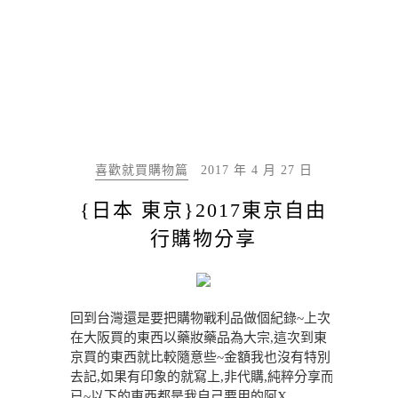
喜歡就買購物篇
2017 年 4 月 27 日
{日本 東京}2017東京自由
行購物分享
回到台灣還是要把購物戰利品做個紀錄~上次
在大阪買的東西以藥妝藥品為大宗,這次到東
京買的東西就比較隨意些~金額我也沒有特別
去記,如果有印象的就寫上,非代購,純粹分享而
已~以下的東西都是我自己要用的阿X……