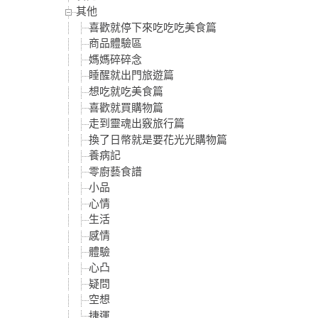
其他
喜歡就停下來吃吃吃美食篇
商品體驗區
媽媽碎碎念
睡醒就出門旅遊篇
想吃就吃美食篇
喜歡就買購物篇
走到靈魂出竅旅行篇
換了日幣就是要花光光購物篇
養病記
零廚藝食譜
小品
心情
生活
感情
體驗
心凸
疑問
空想
捷運